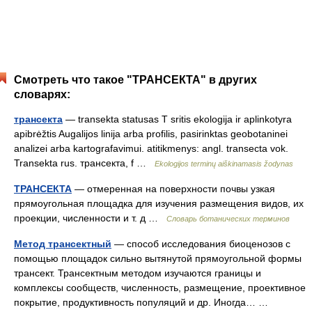
Смотреть что такое "ТРАНСЕКТА" в других
словарях:
трансекта
— transekta statusas T sritis ekologija ir aplinkotyra
apibrėžtis Augalijos linija arba profilis, pasirinktas geobotaninei
analizei arba kartografavimui. atitikmenys: angl. transecta vok.
Transekta rus. трансекта, f …
Ekologijos terminų aiškinamasis žodynas
ТРАНСЕКТА
— отмеренная на поверхности почвы узкая
прямоугольная площадка для изучения размещения видов, их
проекции, численности и т. д …
Словарь ботанических терминов
Метод трансектный
— способ исследования биоценозов с
помощью площадок сильно вытянутой прямоугольной формы
трансект. Трансектным методом изучаются границы и
комплексы сообществ, численность, размещение, проективное
покрытие, продуктивность популяций и др. Иногда… …