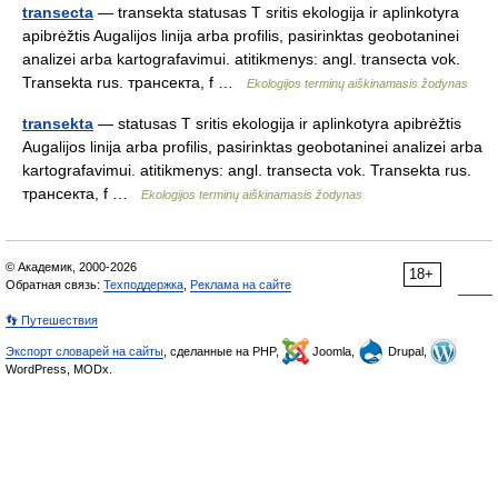
transecta
— transekta statusas T sritis ekologija ir aplinkotyra
apibrėžtis Augalijos linija arba profilis, pasirinktas geobotaninei
analizei arba kartografavimui. atitikmenys: angl. transecta vok.
Transekta rus. трансекта, f …
Ekologijos terminų aiškinamasis žodynas
transekta
— statusas T sritis ekologija ir aplinkotyra apibrėžtis
Augalijos linija arba profilis, pasirinktas geobotaninei analizei arba
kartografavimui. atitikmenys: angl. transecta vok. Transekta rus.
трансекта, f …
Ekologijos terminų aiškinamasis žodynas
© Академик, 2000-2026
18+
Обратная связь:
Техподдержка
,
Реклама на сайте
👣 Путешествия
Экспорт словарей на сайты
, сделанные на PHP,
Joomla,
Drupal,
WordPress, MODx.