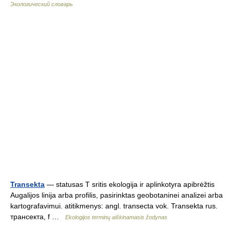
Экологический словарь
Transekta
— statusas T sritis ekologija ir aplinkotyra apibrėžtis
Augalijos linija arba profilis, pasirinktas geobotaninei analizei arba
kartografavimui. atitikmenys: angl. transecta vok. Transekta rus.
трансекта, f …
Ekologijos terminų aiškinamasis žodynas