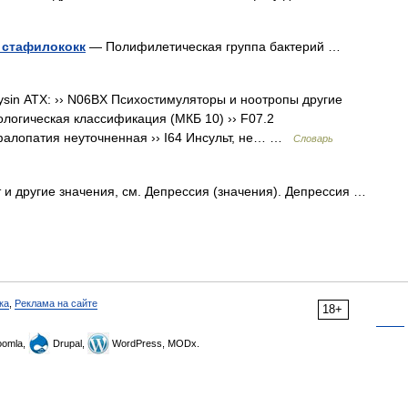
 стафилококк
— Полифилетическая группа бактерий …
ysin АТХ: ›› N06BX Психостимуляторы и ноотропы другие
логическая классификация (МКБ 10) ›› F07.2
фалопатия неуточненная ›› I64 Инсульт, не… …
Словарь
 и другие значения, см. Депрессия (значения). Депрессия …
ка
,
Реклама на сайте
18+
omla,
Drupal,
WordPress, MODx.