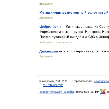
Википедия
Метициллин-резистентный золотистый
Википедия
Цебрилизин
— Латинское название Cebril
Фармакологическая группа: Ноотропы Нозо
Постконтузионный синдром ›› G93.4 Энце
медицинских препаратов
Депрессия
— У этого термина существуют
Википедия
© Академик, 2000-2026
Обратная связь:
Техподдерж
👣 Путешествия
Экспорт словарей на сайты
, сделанные на PHP,
Jo