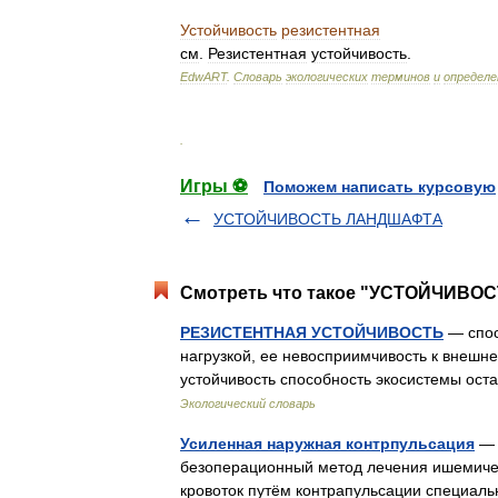
Устойчивость
резистентная
см
.
Резистентная
устойчивость
.
EdwART
.
Словарь
экологических
терминов
и
определе
.
Игры ⚽
Поможем написать курсовую
УСТОЙЧИВОСТЬ ЛАНДШАФТА
Смотреть что такое "УСТОЙЧИВОС
РЕЗИСТЕНТНАЯ УСТОЙЧИВОСТЬ
— спос
нагрузкой, ее невосприимчивость к внешне
устойчивость способность экосистемы ост
Экологический словарь
Усиленная наружная контрпульсация
— (
безоперационный метод лечения ишемичес
кровоток путём контрапульсации специа