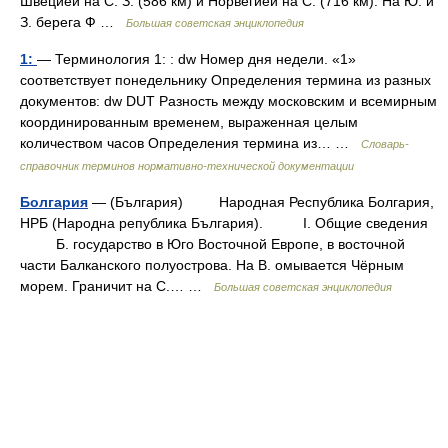
Швецией на С. З. (586 км) и Норвегией на С. (716 км). На Ю. и
З. берега Ф …
Большая советская энциклопедия
1:
— Терминология 1: : dw Номер дня недели. «1»
соответствует понедельнику Определения термина из разных
документов: dw DUT Разность между московским и всемирным
координированным временем, выраженная целым
количеством часов Определения термина из… …
Словарь-
справочник терминов нормативно-технической документации
Болгария
— (България) Народная Республика Болгария,
НРБ (Народна република България). I. Общие сведения
Б. государство в Юго Восточной Европе, в восточной
части Балканского полуострова. На В. омывается Чёрным
морем. Граничит на С.… …
Большая советская энциклопедия