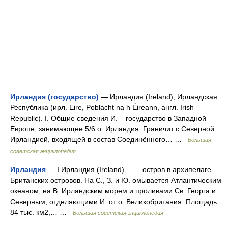
Ирландия (государство)
— Ирландия (Ireland), Ирландская
Республика (ирл. Eire, Poblacht nа h Éireann, англ. Irish
Republic). I. Общие сведения И. ‒ государство в Западной
Европе, занимающее 5/6 о. Ирландия. Граничит с Северной
Ирландией, входящей в состав Соединённого… …
Большая
советская энциклопедия
Ирландия
— I Ирландия (Ireland) остров в архипелаге
Британских островов. На С., З. и Ю. омывается Атлантическим
океаном, на В. Ирландским морем и проливами Св. Георга и
Северным, отделяющими И. от о. Великобритания. Площадь
84 тыс. км2,… …
Большая советская энциклопедия