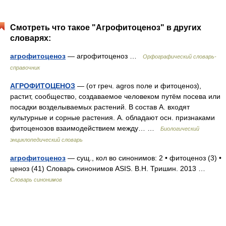
Смотреть что такое "Агрофитоценоз" в других
словарях:
агрофитоценоз
— агрофитоценоз …
Орфографический словарь-
справочник
АГРОФИТОЦЕНОЗ
— (от греч. agros поле и фитоценоз),
растит, сообщество, создаваемое человеком путём посева или
посадки возделываемых растений. В состав А. входят
культурные и сорные растения. А. обладают осн. признаками
фитоценозов взаимодействием между… …
Биологический
энциклопедический словарь
агрофитоценоз
— сущ., кол во синонимов: 2 • фитоценоз (3) •
ценоз (41) Словарь синонимов ASIS. В.Н. Тришин. 2013 …
Словарь синонимов