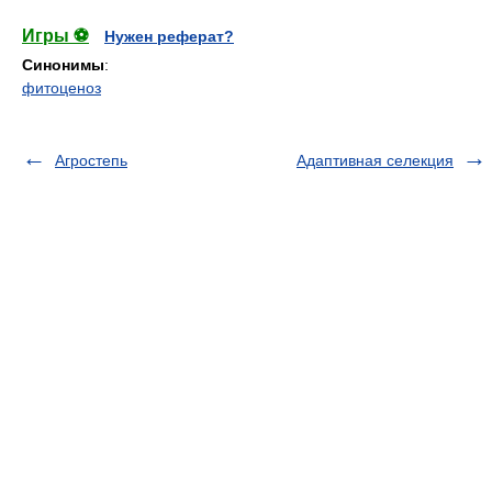
Игры ⚽
Нужен реферат?
Синонимы
:
фитоценоз
Агростепь
Адаптивная селекция