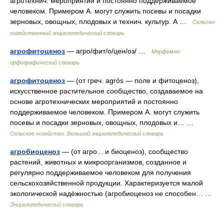
агротехнич. мероприятий и постоянно поддерживаемое
человеком. Примером А. могут служить посевы и посадки
зерновых, овощных, плодовых и технич. культур. А …
Сельско-
хозяйственный энциклопедический словарь
агрофитоценоз
— агро/фит/о/цен/оз/ …
Морфемно-
орфографический словарь
агрофитоценоз
— (от греч. agrós — поле и фитоценоз),
искусственное растительное сообщество, создаваемое на
основе агротехнических мероприятий и постоянно
поддерживаемое человеком. Примером А. могут служить
посевы и посадки зерновых, овощных, плодовых и… …
Сельское хозяйство. Большой энциклопедический словарь
агробиоценоз
— (от агро... и биоценоз), сообщество
растений, животных и микроорганизмов, созданное и
регулярно поддерживаемое человеком для получения
сельскохозяйственной продукции. Характеризуется малой
экологической надёжностью (агробиоценоз не способен… …
Энциклопедический словарь