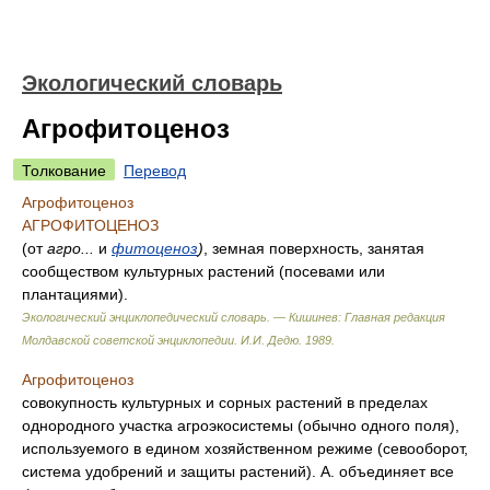
Экологический словарь
Агрофитоценоз
Толкование
Перевод
Агрофитоценоз
АГРОФИТОЦЕНОЗ
(от
агро...
и
фитоценоз
)
, земная поверхность, занятая
сообществом культурных растений (посевами или
плантациями).
Экологический энциклопедический словарь. — Кишинев: Главная редакция
Молдавской советской энциклопедии
.
И.И. Дедю
.
1989
.
Агрофитоценоз
совокупность культурных и сорных растений в пределах
однородного участка агроэкосистемы (обычно одного поля),
используемого в едином хозяйственном режиме (севооборот,
система удобрений и защиты растений). А. объединяет все