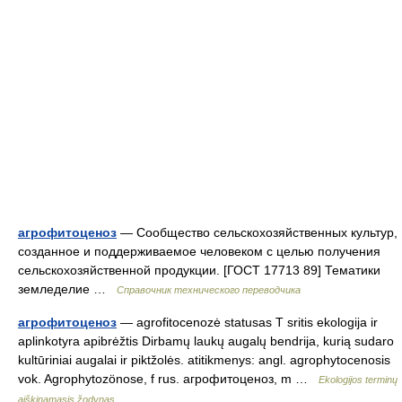
агрофитоценоз
— Сообщество сельскохозяйственных культур,
созданное и поддерживаемое человеком с целью получения
сельскохозяйственной продукции. [ГОСТ 17713 89] Тематики
земледелие …
Справочник технического переводчика
агрофитоценоз
— agrofitocenozė statusas T sritis ekologija ir
aplinkotyra apibrėžtis Dirbamų laukų augalų bendrija, kurią sudaro
kultūriniai augalai ir piktžolės. atitikmenys: angl. agrophytocenosis
vok. Agrophytozönose, f rus. агрофитоценоз, m …
Ekologijos terminų
aiškinamasis žodynas