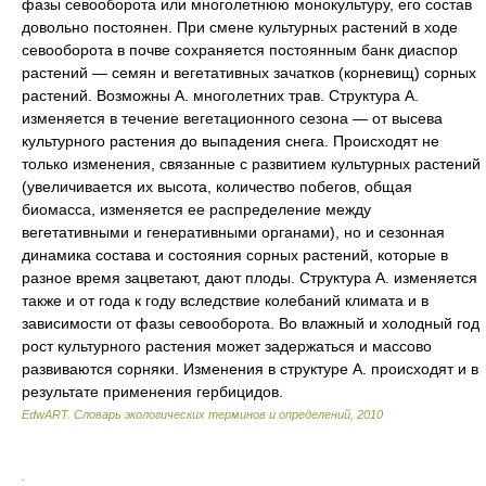
фазы севооборота или многолетнюю монокультуру, его состав
довольно постоянен. При смене культурных растений в ходе
севооборота в почве сохраняется постоянным банк диаспор
растений — семян и вегетативных зачатков (корневищ) сорных
растений. Возможны А. многолетних трав. Структура А.
изменяется в течение вегетационного сезона — от высева
культурного растения до выпадения снега. Происходят не
только изменения, связанные с развитием культурных растений
(увеличивается их высота, количество побегов, общая
биомасса, изменяется ее распределение между
вегетативными и генеративными органами), но и сезонная
динамика состава и состояния сорных растений, которые в
разное время зацветают, дают плоды. Структура А. изменяется
также и от года к году вследствие колебаний климата и в
зависимости от фазы севооборота. Во влажный и холодный год
рост культурного растения может задержаться и массово
развиваются сорняки. Изменения в структуре А. происходят и в
результате применения гербицидов.
EdwART.
Словарь экологических терминов и определений
,
2010
.