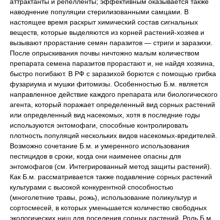
аттрактанты и репелленты; эффективным оказывается также
наводнение популяции стерилизованными самцами. В
настоящее время раскрыт химический состав сигнальных
веществ, которые выделяются из корней растений-хозяев и
вызывают прорастание семян паразитов — стриги и заразихи.
После опрыскивания почвы ничтожно малым количеством
препарата семена паразитов прорастают и, не найдя хозяина,
быстро погибают. В РФ с заразихой борются с помощью грибка
фузариума и мушки фитомизы. Особенностью Б.м. является
направленное действие каждого препарата или биологического
агента, который поражает определенный вид сорных растений
или определенный вид насекомых, хотя в последние годы
используются энтомофаги, способные контролировать
плотность популяций нескольких видов насекомых-вредителей.
Возможно сочетание Б.м. и умеренного использования
пестицидов в сроки, когда они наименее опасны для
энтомофагов (см. Интегрированный метод защиты растений).
Как Б.м. рассматривается также подавление сорных растений
культурами с высокой конкурентной способностью
(многолетние травы, рожь), использование поликультур и
сортосмесей, в которых уменьшается количество свободных
экологических ниш для поселения сорных растений. Роль Б.м.