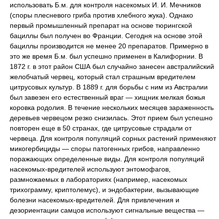
использовать Б.м. для контроля насекомых И. И. Мечников
(споры плесневого гриба против хлебного жука). Однако
первый промышленный препарат на основе тюрингской
бациллы был получен во Франции. Сегодня на основе этой
бациллы производится не менее 20 препаратов. Примерно в
это же время Б.м. был успешно применен в Калифорнии. В
1872 г. в этот район США был случайно занесен австралийский
желобчатый червец, который стал страшным вредителем
цитрусовых культур. В 1889 г. для борьбы с ним из Австралии
был завезен его естественный враг — хищник мелкая божья
коровка родолия. В течение нескольких месяцев зараженность
деревьев червецом резко снизилась. Этот прием был успешно
повторен еще в 50 странах, где цитрусовые страдали от
червеца. Для контроля популяций сорных растений применяют
микогербициды — споры патогенных грибов, направленно
поражающих определенные виды. Для контроля популяций
насекомых-вредителей используют энтомофагов,
размножаемых в лабораториях (например, насекомых
трихограмму, криптолемус), и эндобактерии, вызывающие
болезни насекомых-вредителей. Для привлечения и
дезориентации самцов используют сигнальные вещества —