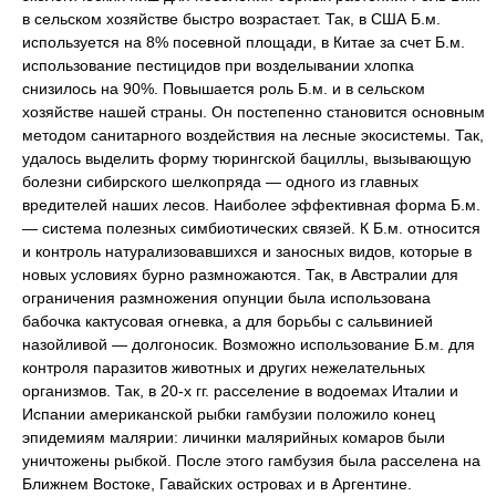
в сельском хозяйстве быстро возрастает. Так, в США Б.м.
используется на 8% посевной площади, в Китае за счет Б.м.
использование пестицидов при возделывании хлопка
снизилось на 90%. Повышается роль Б.м. и в сельском
хозяйстве нашей страны. Он постепенно становится основным
методом санитарного воздействия на лесные экосистемы. Так,
удалось выделить форму тюрингской бациллы, вызывающую
болезни сибирского шелкопряда — одного из главных
вредителей наших лесов. Наиболее эффективная форма Б.м.
— система полезных симбиотических связей. К Б.м. относится
и контроль натурализовавшихся и заносных видов, которые в
новых условиях бурно размножаются. Так, в Австралии для
ограничения размножения опунции была использована
бабочка кактусовая огневка, а для борьбы с сальвинией
назойливой — долгоносик. Возможно использование Б.м. для
контроля паразитов животных и других нежелательных
организмов. Так, в 20-х гг. расселение в водоемах Италии и
Испании американской рыбки гамбузии положило конец
эпидемиям малярии: личинки малярийных комаров были
уничтожены рыбкой. После этого гамбузия была расселена на
Ближнем Востоке, Гавайских островах и в Аргентине.