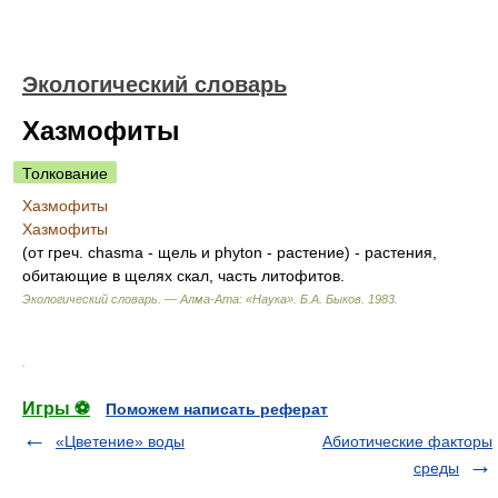
Экологический словарь
Xазмофиты
Толкование
Xазмофиты
Xазмофиты
(от греч. chasma - щель и phyton - растение) - растения,
обитающие в щелях скал, часть литофитов.
Экологический словарь. — Алма-Ата: «Наука»
.
Б.А. Быков
.
1983
.
.
Игры ⚽
Поможем написать реферат
«Цветение» воды
Абиотические факторы
среды