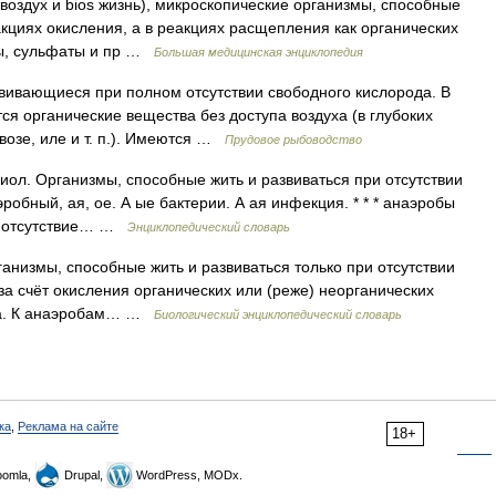
ег воздух и bios жизнь), микроскопические организмы, способные
акциях окисления, а в реакциях расщепления как органических
ты, сульфаты и пр …
Большая медицинская энциклопедия
ивающиеся при полном отсутствии свободного кислорода. В
тся органические вещества без доступа воздуха (в глубоких
возе, иле и т. п.). Имеются …
Прудовое рыбоводство
 Биол. Организмы, способные жить и развиваться при отсутствии
робный, ая, ое. А ые бактерии. А ая инфекция. * * * анаэробы
 в отсутствие… …
Энциклопедический словарь
анизмы, способные жить и развиваться только при отсутствии
а счёт окисления органических или (реже) неорганических
ода. К анаэробам… …
Биологический энциклопедический словарь
ка
,
Реклама на сайте
18+
omla,
Drupal,
WordPress, MODx.