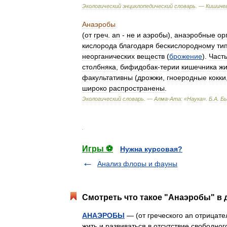
Экологический
энциклопедический
словарь
. —
Кишинев
Анаэробы
(
от
греч
.
an
-
не
и
аэробы
),
анаэробные
ор
кислорода
благодаря
бескислородному
ти
неорганических
веществ
(
брожение
).
Част
столбняка
,
бифидобак
-
терии
кишечника
жи
факультативны
(
дрожжи
,
гноеродные
кокки
широко
распространены
.
Экологический
словарь
. —
Алма
-
Ата:
«
Наука
»
.
Б
.
А
.
Бы
.
Игры ⚽
Нужна курсовая?
Анализ флоры и фауны
Смотреть что такое "Анаэробы" в 
АНАЭРОБЫ
— (от греческого an отрицател
жить и развиваться в отсутствие свободно