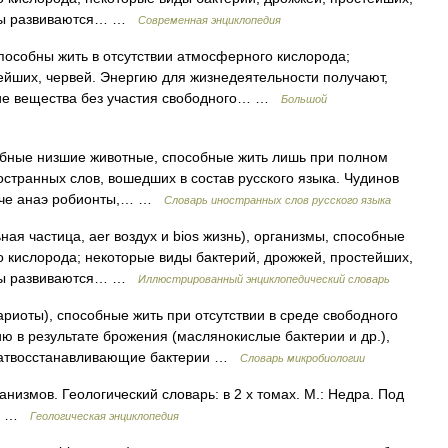
робы развиваются… …
Современная энциклопедия
особны жить в отсутствии атмосферного кислорода;
ейших, червей. Энергию для жизнедеятельности получают,
кие вещества без участия свободного… …
Большой
добные низшие животные, способные жить лишь при полном
остранных слов, вошедших в состав русского языка. Чудинов
иначе анаэ робионты,… …
Словарь иностранных слов русского языка
ная частица, aer воздух и bios жизнь), организмы, способные
го кислорода; некоторые виды бактерий, дрожжей, простейших,
робы развиваются… …
Иллюстрированный энциклопедический словарь
риоты), способные жить при отсутствии в среде свободного
ю в результате брожения (маслянокислые бактерии и др.),
ьфатвосстанавливающие бактерии …
Словарь микробиологии
низмов. Геологический словарь: в 2 х томах. М.: Недра. Под
78 …
Геологическая энциклопедия