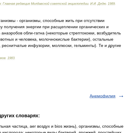
:
Главная
редакция
Молдавской
советской
энциклопедии
.
И
.
И
.
Дедю
.
1989
.
ганизмы
-
организмы
,
способные
жить
при
отсутствии
пу
получения
энергии
при
расщеплении
органических
и
ь
анаэробов
обли
-
гатна
(
некоторые
стрептококки
,
возбудитель
вотных
и
человека
,
молочнокислые
бактерии
),
остальные
,
реснитчатые
инфузории
,
моллюски
,
гельминты
).
Те
и
другие
ков
.
1983
.
Анемофилия
других словарях:
ьная частица, aer воздух и bios жизнь), организмы, способные
го кислорода; некоторые виды бактерий, дрожжей, простейших,