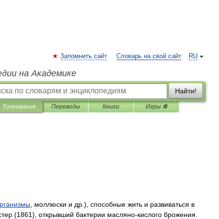
Запомнить сайт
Словарь на свой сайт
RU
едии на Академике
Найти!
Толкования
Переводы
Книги
Игры ⚽
рганизмы
,
моллюски
и
др
.),
способные
жить
и
развиваться
в
стер
(
1861
),
открывший
бактерии
масляно
-
кислого
брожения
.