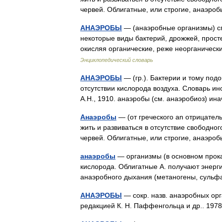
червей. Облигатные, или строгие, анаэ
АНАЭРОБЫ
— (анаэробные организмы) сп
некоторые виды бактерий, дрожжей, прост
окисляя органические, реже неорганичес
Энциклопедический словарь
АНАЭРОБЫ
— (гр.). Бактерии и тому по
отсутствии кислорода воздуха. Словарь ин
А.Н., 1910. анаэробы (см. анаэробиоз) 
Анаэробы
— (от греческого an отрицатель
жить и развиваться в отсутствие свободно
червей. Облигатные, или строгие, анаэ
анаэробы
— организмы (в основном прока
кислорода. Облигатные А. получают энерги
анаэробного дыхания (метаногены, сул
АНАЭРОБЫ
— сокр. назв. анаэробных орга
редакцией К. Н. Паффенгольца и др.. 19