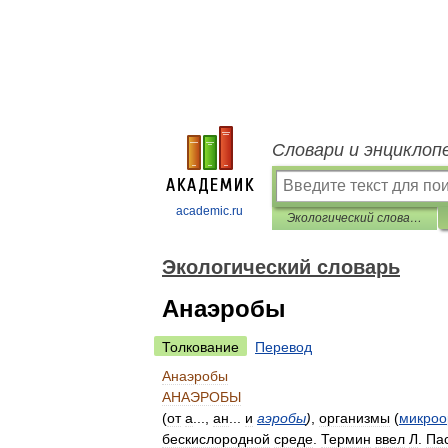
Словари и энциклоп
academic.ru
Экологический словарь
Экологический словарь
Анаэробы
Толкование
Перевод
Анаэробы
АНАЭРОБЫ
(
от
а
...,
ан
...
и
аэробы
)
,
организмы
(
микроо
бескислородной
среде
.
Термин
ввел
Л
.
Па