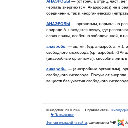
АНАЭРОБЫ
— (от греч. а отриц. част., а
черпать энергию (см. Анаэробиоз) не в ре
соединений, так и неорганических (нитра
АНАЭРОБЫ
— организмы, нормально разв
природе А. находятся всюду, где разлагаю
слоях почвы, особенно заболоченной, в на
анаэробы
— ов, мн. (ед. анаэроб, а; м.).
свободного кислорода (ср. аэробы). ◁ Анаэ
(анаэробные организмы), способны жить
анаэробы
— (анаэробные организмы), орг
свободного кислорода. Получают энергию з
веществ без участия свободного кислор
© Академик, 2000-2026
Обратная связь:
Техподдерж
👣 Путешествия
Экспорт словарей на сайты
, сделанные на PHP,
Jo