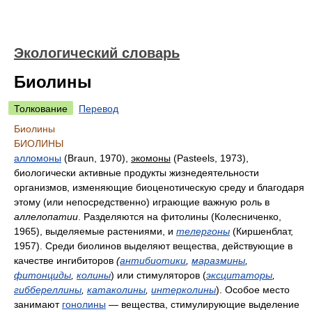
Экологический словарь
Биолины
Толкование
Перевод
Биолины
БИОЛИНЫ
алломоны
(Braun, 1970),
экомоны
(Pasteels, 1973),
биологически активные продукты жизнедеятельности
организмов, изменяющие биоценотическую среду и благодаря
этому (или непосредственно) играющие важную роль в
аллелопатии
. Разделяются на фитолины (Колесниченко,
1965), выделяемые растениями, и
телергоны
(Киршенблат,
1957). Среди биолинов выделяют вещества, действующие в
качестве ингибиторов
(
антибиотики
,
маразмины
,
фитонциды
,
колины
) или стимуляторов (
эксцитаторы
,
гиббереллины
,
катаколины
,
интерколины
). Особое место
занимают
гонолины
— вещества, стимулирующие выделение