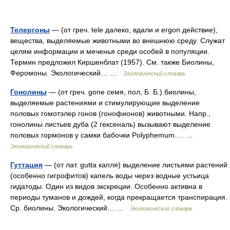
Телергоны
— (от греч. tele далеко, вдали и ergon действие),
вещества, выделяемые животными во внешнюю среду. Служат
целям информации и меченья среди особей в популяции.
Термин предложил Киршенблат (1957). См. также Биолины,
Феромоны. Экологический… …
Экологический словарь
Гонолины
— (от греч. gone семя, пол, Б. Б.) биолины,
выделяемые растениями и стимулирующие выделение
половых гомотэлер гонов (гонофионов) животными. Напр.,
гонолины листьев дуба (2 гексеналь) вызывают выделение
половых гормонов у самки бабочки Polyphemum.… …
Экологический словарь
Гуттация
— (от лат. gutta капля) выделение листьями растений
(особенно гигрофитов) капель воды через водные устьица
гидатоды. Один из видов экскреции. Особенно активна в
периоды туманов и дождей, когда прекращается транспирация.
Ср. биолины. Экологический… …
Экологический словарь