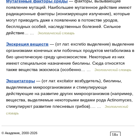
Мутагенные факторы среды
— факторы, вызывающие
появление мутаций. Наибольшее мутагенное действие имеют
радиационные факторы (ионизирующее излучение), которые
могут приводить даже к появлению в потомстве уродов,
бесплодных особей, наследственных болезней. Сильное
действие… …
Экологический словарь
Экскреция веществ
— (от лат. excretio выделение) выделение
организмами конечных или побочных продуктов метаболизма в
био ценотическую среду ценоэкосистем. Некоторые из них
имеют специальное назначение биолины. Сюда относятся
также вещества экзосмоса (особенно… …
Экологический словарь
Эксцитаторы
— (от лат. excitator возбудитель), биолины,
выделяемые микроорганизмами и стимулирующе
действующие на развитие других микроорганизмов (например,
вещества, выделяемые некоторыми видами рода Actinomyces,
стимулируют развитие плесневых грибов).… …
Экологический
словарь
© Академик, 2000-2026
18+