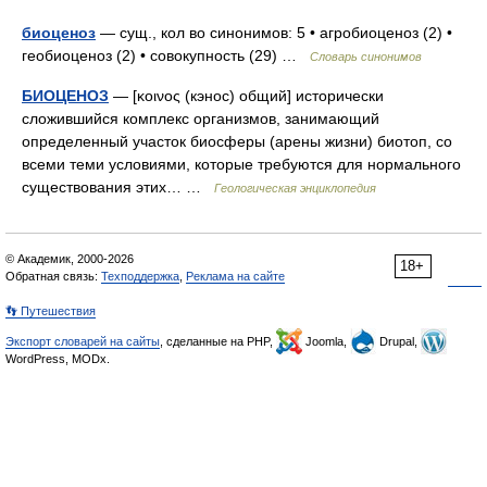
биоценоз
— сущ., кол во синонимов: 5 • агробиоценоз (2) •
геобиоценоз (2) • совокупность (29) …
Словарь синонимов
БИОЦЕНОЗ
— [κοινος (кэнос) общий] исторически
сложившийся комплекс организмов, занимающий
определенный участок биосферы (арены жизни) биотоп, со
всеми теми условиями, которые требуются для нормального
существования этих… …
Геологическая энциклопедия
© Академик, 2000-2026
18+
Обратная связь:
Техподдержка
,
Реклама на сайте
👣 Путешествия
Экспорт словарей на сайты
, сделанные на PHP,
Joomla,
Drupal,
WordPress, MODx.