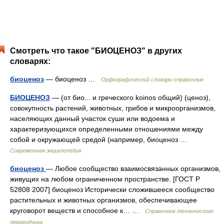
Смотреть что такое "БИОЦЕНОЗ" в других
словарях:
биоценоз
— биоценоз …
Орфографический словарь-справочник
БИОЦЕНОЗ
— (от био... и греческого koinos общий) (ценоз),
совокупность растений, животных, грибов и микроорганизмов,
населяющих данный участок суши или водоема и
характеризующихся определенными отношениями между
собой и окружающей средой (например, биоценоз …
Современная энциклопедия
биоценоз
— Любое сообщество взаимосвязанных организмов,
живущих на любом ограниченном пространстве. [ГОСТ Р
52808 2007] биоценоз Исторически сложившееся сообщество
растительных и животных организмов, обеспечивающее
круговорот веществ и способное к… …
Справочник технического
переводчика