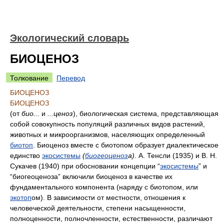
Экологический словарь
БИОЦЕНОЗ
Толкование
Перевод
БИОЦЕНОЗ
БИОЦЕНОЗ
(от
био...
и
...ценоз
), биологическая система, представляющая
собой совокупность популяций различных видов растений,
животных и микроорганизмов, населяющих определенный
биотоп
. Биоценоз вместе с биотопом образует диалектическое
единство
экосистемы
(
биогеоценоз
а)
. А. Тенсли (1935) и В. Н.
Сукачев (1940) при обосновании концепции “
экосистемы
” и
“биогеоценоза” включили биоценоз в качестве их
фундаментального компонента (наряду с биотопом, или
экотоп
ом). В зависимости от местности, отношения к
человеческой деятельности, степени насыщенности,
полноценности, полночленности, естественности, различают