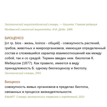
Экологический энциклопедический словарь. — Кишинев: Главная редакция
Молдавской советской энциклопедии
.
И.И. Дедю
.
1989
.
БИОЦЕНОЗ
[от гр. bios - жизнь, koinos - общий] - совокупность растений,
грибов, животных и микроорганизмов, имеющая определенный
состав и сложившийся характер взаимоотношений как между
собой, так и со средой. Термин введен нем. биологом К.
Мебиусом (1877). Как правило, имеется в виду
принадлежность Б. одному биогеоценозу и биотопу.
Экологический словарь
,
2001
Биоценоз
совокупность живых организмов в пределах биотопа,
связанных в процессе жизнедеятельности.
EdwART.
Словарь экологических терминов и определений
,
2010