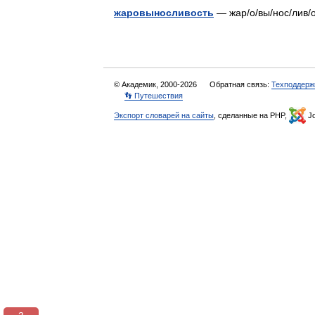
жаровыносливость
— жар/о/вы/нос/лив
© Академик, 2000-2026
Обратная связь:
Техподдерж
👣 Путешествия
Экспорт словарей на сайты
, сделанные на PHP,
Jo