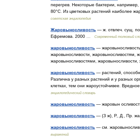
перегрев. Некоторые бактерии, например,
80°С. Из цветковых растений наиболее ж
советская энциклопедия
Жаровыносливость
— ж. отвлеч. сущ. п
Ефремова. 2000 …
Современный толковый сло
жаровыносливость
— жаровыносливость,
жаровыносливости, жаровыносливостям, ж
жаровыносливостями, жаровыносливости,
жаровыносливость
— растений, способн
Различна у разных растений и у разных ор
клетках, тем они жароустойчивее. Вредн
энциклопедический словарь
жаровыносливость
— жаровын осливос
жаровыносливость
— (3 ж), Р., Д., Пр.
жаровыносливость
— см. жаровыносливы
выражений