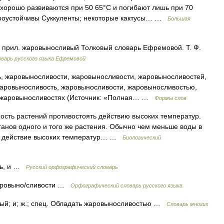
 хорошо развиваются при 50 65°С и погибают лишь при 70
ароустойчивы Суккуленты; некоторые кактусы… …
Большая
о прил. жаровыносливый Толковый словарь Ефремовой. Т. Ф.
варь русского языка Ефремовой
 жаровыносливости, жаровыносливости, жаровыносливостей,
аровыносливость, жаровыносливости, жаровыносливостью,
 жаровыносливостях (Источник: «Полная… …
Формы слов
ость растений противостоять действию высоких температур.
ганов одного и того же растения. Обычно чем меньше воды в
ое действие высоких температур… …
Биологический
ть, и …
Русский орфографический словарь
 жаровыно/сливости …
Орфографический словарь русского языка
й; и; ж.; спец. Обладать жаровыносливостью …
Словарь многих