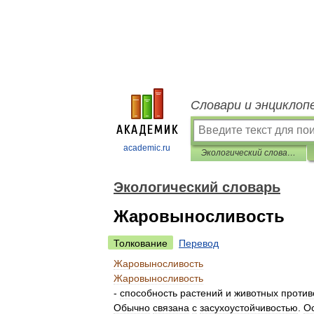
Словари и энциклоп
academic.ru
Экологический словарь
Экологический словарь
Жаровыносливость
Толкование
Перевод
Жаровыносливость
Жаровыносливость
-
способность
растений
и
животных
против
Обычно
связана
с
засухоустойчивостью
.
О