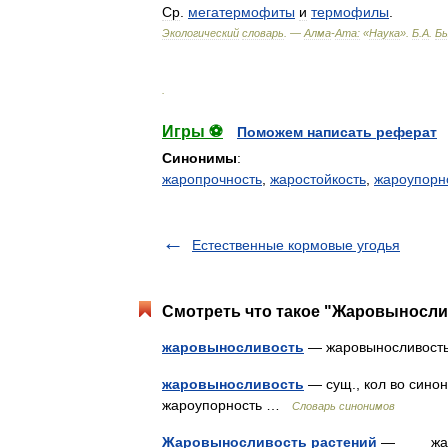
Ср
.
мегатермофиты
и
термофилы
.
Экологический
словарь
. —
Алма
-
Ата:
«
Наука
»
.
Б
.
А
.
Бы
.
Игры ⚽
Поможем написать реферат
Синонимы
:
жаропрочность
,
жаростойкость
,
жароупорн
Естественные кормовые угодья
Смотреть что такое "Жаровынослив
жаровыносливость
— жаровыносливос
жаровыносливость
— сущ., кол во синони
жароупорность …
Словарь синонимов
Жаровыносливость растений
— жароус