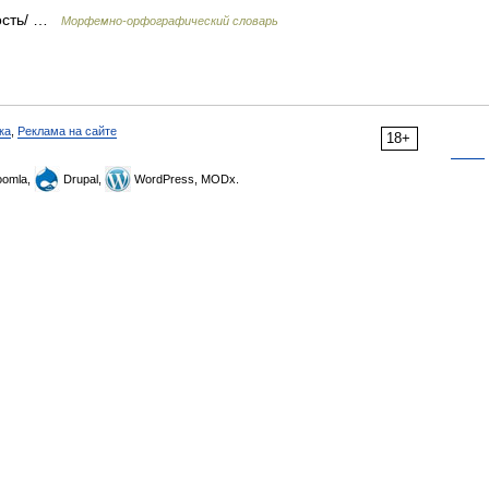
/ость/ …
Морфемно-орфографический словарь
ка
,
Реклама на сайте
18+
omla,
Drupal,
WordPress, MODx.