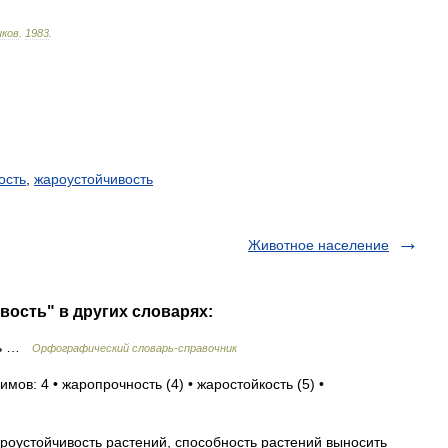
ков
.
1983
.
ость
,
жароустойчивость
Животное население
ость" в других словарях:
ть …
Орфографический словарь-справочник
мов: 4 • жаропрочность (4) • жаростойкость (5) •
тойчивость растений, способность растений выносить