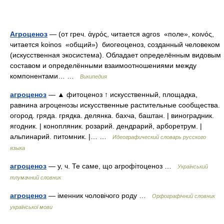
Агроценоз
— (от греч. ἀγρός, читается agros «поле», κοινός,
читается koinos «общий») биогеоценоз, созданный человеком
(искусственная экосистема). Обладает определённым видовым
составом и определёнными взаимоотношениями между
компонентами… …
Википедия
агроценоз
— ▲ фитоценоз ↑ искусственный, площадка,
равнина агроценозы искусственные растительные сообщества.
огород. гряда. грядка. делянка. бахча, баштан. | виноградник.
ягодник. | конопляник. розарий. дендрарий, арборетрум. |
альпинарий. питомник. |… …
Идеографический словарь русского
языка
агроценоз
— у, ч. Те саме, що агрофітоценоз …
Український
тлумачний словник
агроценоз
— іменник чоловічого роду …
Орфографічний словник
української мови