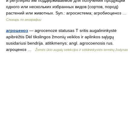
и регулярно им поддерживаемое для получения продукции
одного или нескольких избранных видов (сортов, пород)
растений или животных. Syn.: агросистема; агробиоценоз …
Словарь по географии
агроценоз
— agrocenozė statusas T sritis augalininkystė
apibrėžtis Dėl tikslingos žmonių veiklos ir aplinkos sąlygų
susidariusi bendrija. atitikmenys: angl. agrocoenosis rus.
агроценоз …
Žemės ūkio augalų selekcijos ir sėklininkystės terminų žodynas