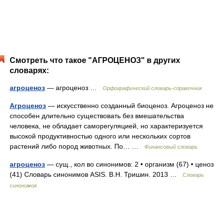
Смотреть что такое "АГРОЦЕНОЗ" в других
словарях:
агроценоз
— агроценоз …
Орфографический словарь-справочник
Агроценоз
— искусственно созданный биоценоз. Агроценоз не
способен длительно существовать без вмешательства
человека, не обладает саморегуляцией, но характеризуется
высокой продуктивностью одного или нескольких сортов
растений либо пород животных. По… …
Финансовый словарь
агроценоз
— сущ., кол во синонимов: 2 • организм (67) • ценоз
(41) Словарь синонимов ASIS. В.Н. Тришин. 2013 …
Словарь
синонимов