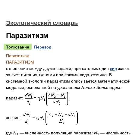
Экологический словарь
Паразитизм
Толкование
Перевод
Паразитизм
ПАРАЗИТИЗМ
отношения между двумя видами, при которых один
вид
живет
за счет питания тканями или соками вида-хозяина. В
системной экологии паразитизм описывается математической
моделью, основанной на
уравнениях Лотки-Вольтерры:
паразит:
хозяин:
где
N
— численность популяции паразита:
N
— численность
1
2