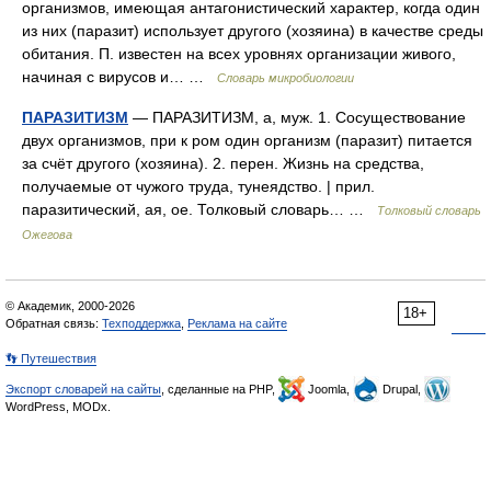
организмов, имеющая антагонистический характер, когда один
из них (паразит) использует другого (хозяина) в качестве среды
обитания. П. известен на всех уровнях организации живого,
начиная с вирусов и… …
Словарь микробиологии
ПАРАЗИТИЗМ
— ПАРАЗИТИЗМ, а, муж. 1. Сосуществование
двух организмов, при к ром один организм (паразит) питается
за счёт другого (хозяина). 2. перен. Жизнь на средства,
получаемые от чужого труда, тунеядство. | прил.
паразитический, ая, ое. Толковый словарь… …
Толковый словарь
Ожегова
© Академик, 2000-2026
18+
Обратная связь:
Техподдержка
,
Реклама на сайте
👣 Путешествия
Экспорт словарей на сайты
, сделанные на PHP,
Joomla,
Drupal,
WordPress, MODx.