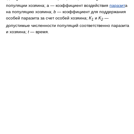
популяции хозяина; a — коэффициент воздействия
паразит
а
на популяцию хозяина;
b
— коэффициент для поддержания
особей паразита за счет особей хозяина;
K
и
K
—
1
2
допустимые численности популяций соответственно паразита
и хозяина;
t
— время.