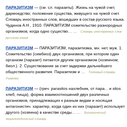
ПАРАЗИТИЗМ
— (см. сл. паразиты). Жизнь на чужой счет,
дармоедство; положение существа, живущего на чужой счет.
Словарь иностранных слов, вошедших в состав русского языка.
Чудинов А.Н., 1910. ПАРАЗИТИЗМ сожительство разнородных
организмов, когда одно существо… …
Словарь иностранных слов
русского языка
ПАРАЗИТИЗМ
— ПАРАЗИТИЗМ, паразитизма, мн. нет, муж. 1.
Сожительство (симбиоз) двух организмов, при котором один
организм (паразит) питается другим организмом (хозяином;
биол.). 2. Существование за счет задержки дальнейшего
общественного развития. Паразитизм и …
Толковый словарь
Ушакова
ПАРАЗИТИЗМ
— (греч. parasitos нахлебник, от пара... и sitos
хлеб, пища), форма взаимоотношений двух различных
организмов, принадлежащих к разным видам и носящая
антагонистич. характер, когда один из них (паразит) использует
другого (хозяина) в качестве среды… …
Биологический
энциклопедический словарь