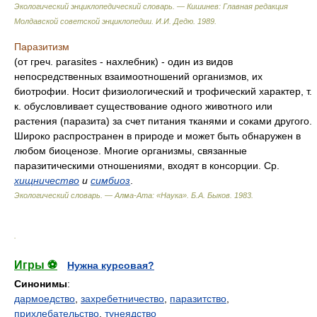
Экологический энциклопедический словарь. — Кишинев: Главная редакция
Молдавской советской энциклопедии
.
И.И. Дедю
.
1989
.
Паразитизм
(от греч. parasites - нахлебник) - один из видов
непосредственных взаимоотношений организмов, их
биотрофии. Носит физиологический и трофический характер, т.
к. обусловливает существование одного животного или
растения (паразита) за счет питания тканями и соками другого.
Широко распространен в природе и может быть обнаружен в
любом биоценозе. Многие организмы, связанные
паразитическими отношениями, входят в консорции. Ср.
хищничество
и
симбиоз
.
Экологический словарь. — Алма-Ата: «Наука»
.
Б.А. Быков
.
1983
.
.
Игры ⚽
Нужна курсовая?
Синонимы
:
дармоедство
,
захребетничество
,
паразитство
,
прихлебательство
,
тунеядство