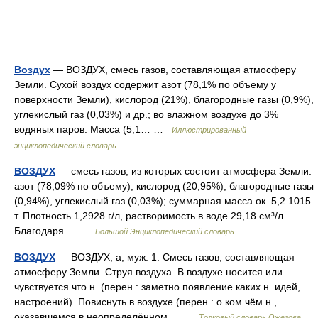
Воздух
— ВОЗДУХ, смесь газов, составляющая атмосферу
Земли. Сухой воздух содержит азот (78,1% по объему у
поверхности Земли), кислород (21%), благородные газы (0,9%),
углекислый газ (0,03%) и др.; во влажном воздухе до 3%
водяных паров. Масса (5,1… …
Иллюстрированный
энциклопедический словарь
ВОЗДУХ
— смесь газов, из которых состоит атмосфера Земли:
азот (78,09% по объему), кислород (20,95%), благородные газы
(0,94%), углекислый газ (0,03%); суммарная масса ок. 5,2.1015
т. Плотность 1,2928 г/л, растворимость в воде 29,18 см³/л.
Благодаря… …
Большой Энциклопедический словарь
ВОЗДУХ
— ВОЗДУХ, а, муж. 1. Смесь газов, составляющая
атмосферу Земли. Струя воздуха. В воздухе носится или
чувствуется что н. (перен.: заметно появление каких н. идей,
настроений). Повиснуть в воздухе (перен.: о ком чём н.,
оказавшемся в неопределённом… …
Толковый словарь Ожегова