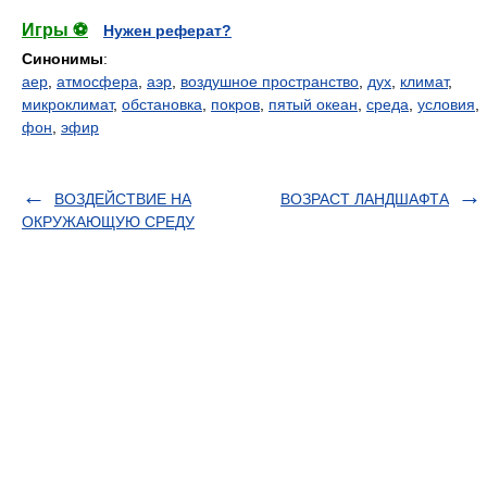
Игры ⚽
Нужен реферат?
Синонимы
:
аер
,
атмосфера
,
аэр
,
воздушное пространство
,
дух
,
климат
,
микроклимат
,
обстановка
,
покров
,
пятый океан
,
среда
,
условия
,
фон
,
эфир
ВОЗДЕЙСТВИЕ НА
ВОЗРАСТ ЛАНДШАФТА
ОКРУЖАЮЩУЮ СРЕДУ