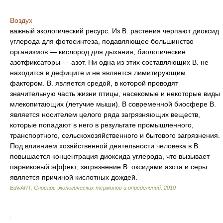
Воздух
важный экологический ресурс. Из В. растения черпают диоксид
углерода для фотосинтеза, подавляющее большинство
организмов — кислород для дыхания, биологические
азотфиксаторы — азот. Ни одна из этих составляющих В. не
находится в дефиците и не является лимитирующим
фактором. В. является средой, в которой проводят
значительную часть жизни птицы, насекомые и некоторые виды
млекопитающих (летучие мыши). В современной биосфере В.
является носителем целого ряда загрязняющих веществ,
которые попадают в него в результате промышленного,
транспортного, сельскохозяйственного и бытового загрязнения.
Под влиянием хозяйственной деятельности человека в В.
повышается концентрация диоксида углерода, что вызывает
парниковый эффект; загрязнение В. оксидами азота и серы
является причиной кислотных дождей.
EdwART.
Словарь экологических терминов и определений
,
2010
.