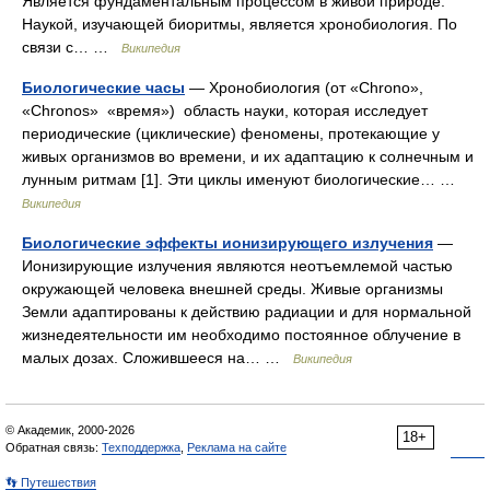
Является фундаментальным процессом в живой природе.
Наукой, изучающей биоритмы, является хронобиология. По
связи с… …
Википедия
Биологические часы
— Хронобиология (от «Chrono»,
«Chronos» «время») область науки, которая исследует
периодические (циклические) феномены, протекающие у
живых организмов во времени, и их адаптацию к солнечным и
лунным ритмам [1]. Эти циклы именуют биологические… …
Википедия
Биологические эффекты ионизирующего излучения
—
Ионизирующие излучения являются неотъемлемой частью
окружающей человека внешней среды. Живые организмы
Земли адаптированы к действию радиации и для нормальной
жизнедеятельности им необходимо постоянное облучение в
малых дозах. Сложившееся на… …
Википедия
© Академик, 2000-2026
18+
Обратная связь:
Техподдержка
,
Реклама на сайте
👣 Путешествия