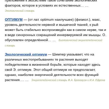
приложении к экосистеме такое сочетание экологических
факторов, которое в условиях их естественных… …
Экологический словарь
ОПТИМУМ
— (от лат. optimum наилучшее) (физиол.), макс,
уровень деятельности нервной и мышечной тканей, к рый
может быть стабильно воспроизведён как в самом нерве, так и
в виде синхронных сокращений иннервируемой им мышцы. О.
обусловлен определённой… …
Биологический энциклопедический
словарь
Экологический оптимум
— Шимпер указывает, что на
различных местопребываниях те растения выходят
победителями в жизненной борьбе, которые находят здесь
свой Э. оптимум. Этот общий оптимум не предполагает,
однако, наиболее энергичной деятельности всех функций
растения.… …
Энциклопедический словарь Ф.А. Брокгауза и И.А. Ефрона