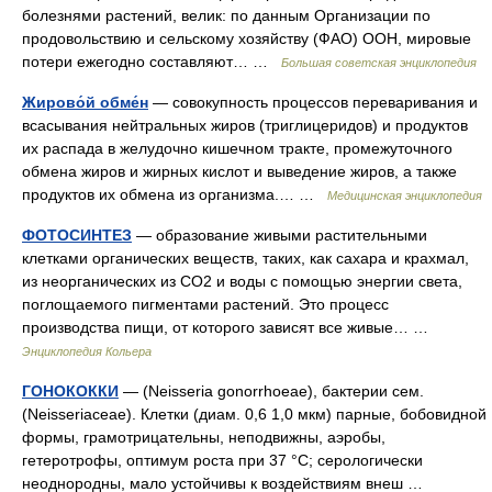
болезнями растений, велик: по данным Организации по
продовольствию и сельскому хозяйству (ФАО) ООН, мировые
потери ежегодно составляют… …
Большая советская энциклопедия
Жирово́й обме́н
— совокупность процессов переваривания и
всасывания нейтральных жиров (триглицеридов) и продуктов
их распада в желудочно кишечном тракте, промежуточного
обмена жиров и жирных кислот и выведение жиров, а также
продуктов их обмена из организма.… …
Медицинская энциклопедия
ФОТОСИНТЕЗ
— образование живыми растительными
клетками органических веществ, таких, как сахара и крахмал,
из неорганических из СО2 и воды с помощью энергии света,
поглощаемого пигментами растений. Это процесс
производства пищи, от которого зависят все живые… …
Энциклопедия Кольера
ГОНОКОККИ
— (Neisseria gonorrhoeae), бактерии сем.
(Neisseriaceae). Клетки (диам. 0,6 1,0 мкм) парные, бобовидной
формы, грамотрицательны, неподвижны, аэробы,
гетеротрофы, оптимум роста при 37 °С; серологически
неоднородны, мало устойчивы к воздействиям внеш …