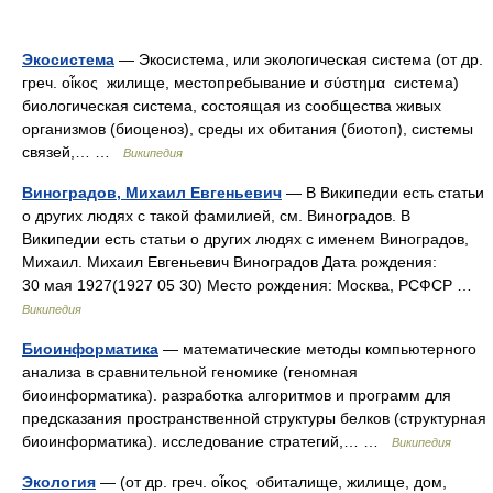
Экосистема
— Экосистема, или экологическая система (от др.
греч. οἶκος жилище, местопребывание и σύστημα система)
биологическая система, состоящая из сообщества живых
организмов (биоценоз), среды их обитания (биотоп), системы
связей,… …
Википедия
Виноградов, Михаил Евгеньевич
— В Википедии есть статьи
о других людях с такой фамилией, см. Виноградов. В
Википедии есть статьи о других людях с именем Виноградов,
Михаил. Михаил Евгеньевич Виноградов Дата рождения:
30 мая 1927(1927 05 30) Место рождения: Москва, РСФСР …
Википедия
Биоинформатика
— математические методы компьютерного
анализа в сравнительной геномике (геномная
биоинформатика). разработка алгоритмов и программ для
предсказания пространственной структуры белков (структурная
биоинформатика). исследование стратегий,… …
Википедия
Экология
— (от др. греч. οἶκος обиталище, жилище, дом,