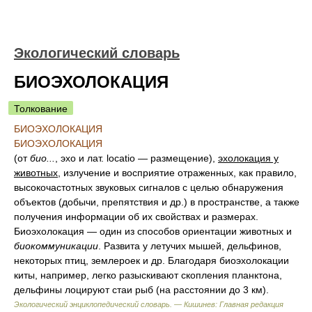
Экологический словарь
БИОЭХОЛОКАЦИЯ
Толкование
БИОЭХОЛОКАЦИЯ
БИОЭХОЛОКАЦИЯ
(от
био...
, эхо и лат. locatio — размещение),
эхолокация у
животных
, излучение и восприятие отраженных, как правило,
высокочастотных звуковых сигналов с целью обнаружения
объектов (добычи, препятствия и др.) в пространстве, а также
получения информации об их свойствах и размерах.
Биоэхолокация — один из способов ориентации животных и
биокоммуникации
. Развита у летучих мышей, дельфинов,
некоторых птиц, землероек и др. Благодаря биоэхолокации
киты, например, легко разыскивают скопления планктона,
дельфины лоцируют стаи рыб (на расстоянии до 3 км).
Экологический энциклопедический словарь. — Кишинев: Главная редакция