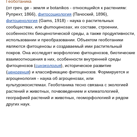
Геоботаника
(от греч. ge - земля и botanikos - относящийся к растениям:
Рупрехт, 1866),
фитосоциология
(Пачоский, 1896),
фитоценология
(Gams, 1918) - наука о растительных
сообществах, или
фитоценозах
, их составе, строении,
особенностях биоценотической среды, а также продуктивности,
использовании и преобразовании. Объектом геоботаники
являются фитоценозы и создаваемый ими растительный
покров. Она исследует морфологию фитоценозов, биотические
взаимоотношения в них, особенности внутренней среды
фитоценозов (
синэкология
), историческое развитие
(
ценогения
) и классификацию фитоценозов. Формируется и
агроценология - наука об агроценозах, или
культурэкосистемах. Геоботаника тесно связана с экологией
растений и животных, почвоведением и климатологией,
географией растений и животных, геоморфологией и рядом
других наук.