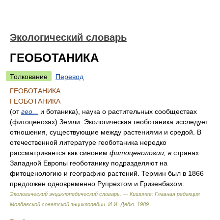
Экологический словарь
ГЕОБОТАНИКА
Толкование
Перевод
ГЕОБОТАНИКА
ГЕОБОТАНИКА
(от
гео...
и ботаника), наука о растительных сообществах
(фитоценозах) Земли. Экологическая геоботаника исследует
отношения, существующие между растениями и средой. В
отечественной литературе геоботаника нередко
рассматривается как синоним
фитоценологии; в
странах
Западной Европы геоботанику подразделяют на
фитоценологию и географию растений. Термин был в 1866
предложен одновременно Рупрехтом и Гризенбахом.
Экологический энциклопедический словарь. — Кишинев: Главная редакция
Молдавской советской энциклопедии
.
И.И. Дедю
.
1989
.