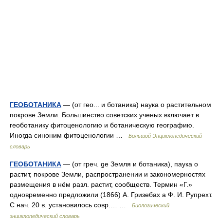
ГЕОБОТАНИКА
— (от гео... и ботаника) наука о растительном
покрове Земли. Большинство советских ученых включает в
геоботанику фитоценологию и ботаническую географию.
Иногда синоним фитоценологии …
Большой Энциклопедический
словарь
ГЕОБОТАНИКА
— (от греч. ge Земля и ботаника), паука о
растит, покрове Земли, распространении и закономерностях
размещения в нём разл. растит, сообществ. Термин «Г.»
одновременно предложили (1866) А. Гризебах а Ф. И. Рупрехт.
С нач. 20 в. установилось совр.… …
Биологический
энциклопедический словарь