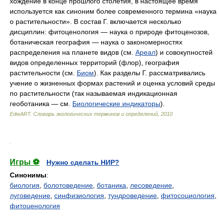
хождение в конце прошлого столетия, в настоящее время
используется как синоним более современного термина «наука
о растительности». В состав Г. включается несколько
дисциплин: фитоценология — наука о природе фитоценозов,
ботаническая география — наука о закономерностях
распределения на планете видов (см.
Ареал
) и совокупностей
видов определенных территорий (флор), география
растительности (см.
Биом
). Как разделы Г. рассматривались
учение о жизненных формах растений и оценка условий среды
по растительности (так называемая индикационная
геоботаника — см.
Биологические индикаторы
).
EdwART.
Словарь экологических терминов и определений
,
2010
.
Игры ⚽
Нужно сделать НИР?
Синонимы
:
биология
,
болотоведение
,
ботаника
,
лесоведение
,
луговедение
,
синфизиология
,
тундроведение
,
фитосоциология
,
фитоценология