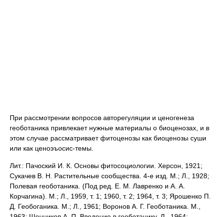
При рассмотрении вопросов авторегуляции и ценогенеза
геоботаника привлекает нужные материалы о биоценозах, и в
этом случае рассматривает фитоценозы как биоценозы суши
или как ценоэъосис-темы.
Лит.: Пачоский И. К. Основы фитосоциологии. Херсон, 1921;
Сукачев В. Н. Растительные сообщества. 4-е изд. М.; Л., 1928;
Полевая геоботаника. (Под ред. Е. М. Лавренко и А. А.
Корчагина). М.; Л., 1959, т. 1; 1960, т. 2; 1964, т. 3; Ярошенко П.
Д. Геобоганика. М.; Л., 1961; Воронов А. Г. Геоботаника. М.,
1963; Шенников А. П. Введение в геоботанику. Л., 1964;