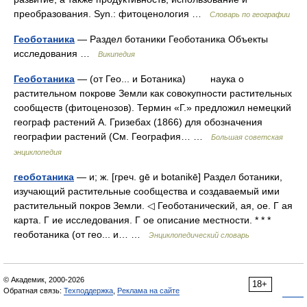
преобразования. Syn.: фитоценология …
Словарь по географии
Геоботаника
— Раздел ботаники Геоботаника Объекты
исследования …
Википедия
Геоботаника
— (от Гео... и Ботаника) наука о
растительном покрове Земли как совокупности растительных
сообществ (фитоценозов). Термин «Г.» предложил немецкий
географ растений А. Гризебах (1866) для обозначения
географии растений (См. География… …
Большая советская
энциклопедия
геоботаника
— и; ж. [греч. gē и botanikē] Раздел ботаники,
изучающий растительные сообщества и создаваемый ими
растительный покров Земли. ◁ Геоботанический, ая, ое. Г ая
карта. Г ие исследования. Г ое описание местности. * * *
геоботаника (от гео... и… …
Энциклопедический словарь
© Академик, 2000-2026
18+
Обратная связь:
Техподдержка
,
Реклама на сайте