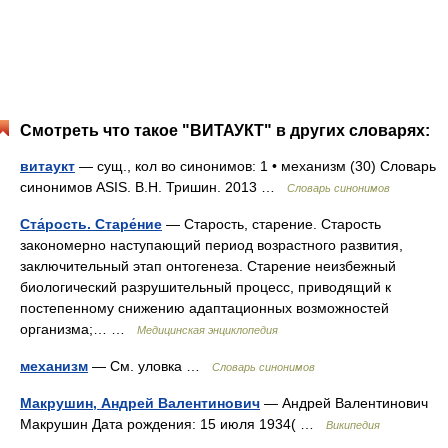
Смотреть что такое "ВИТАУКТ" в других словарях:
витаукт
— сущ., кол во синонимов: 1 • механизм (30) Словарь
синонимов ASIS. В.Н. Тришин. 2013 …
Словарь синонимов
Ста́рость. Старе́ние
— Старость, старение. Старость
закономерно наступающий период возрастного развития,
заключительный этап онтогенеза. Старение неизбежный
биологический разрушительный процесс, приводящий к
постепенному снижению адаптационных возможностей
организма;… …
Медицинская энциклопедия
механизм
— См. уловка …
Словарь синонимов
Макрушин, Андрей Валентинович
— Андрей Валентинович
Макрушин Дата рождения: 15 июля 1934( …
Википедия