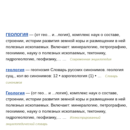
ГЕОЛОГИЯ
— (от гео... и...логия), комплекс наук о составе,
строении, истории развития земной коры и размещении в ней
полезных ископаемых. Включает: минералогию, петрографию,
геохимию, науку о полезных ископаемых, тектонику,
гидрогеологию, геофизику,… …
Современная энциклопедия
геология
— геогнозия Словарь русских синонимов. геология
сущ., кол во синонимов: 12 • аэрогеология (1) • …
Словарь
синонимов
Геология
— (от гео... и ...логия), комплекс наук о составе,
строении, истории развития земной коры и размещении в ней
полезных ископаемых. Включает: минералогию, петрографию,
геохимию, науку о полезных ископаемых, тектонику,
гидрогеологию, геофизику,… …
Иллюстрированный
энциклопедический словарь