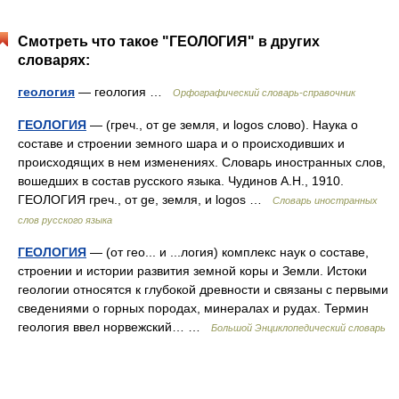
Смотреть что такое "ГЕОЛОГИЯ" в других
словарях:
геология
— геология …
Орфографический словарь-справочник
ГЕОЛОГИЯ
— (греч., от ge земля, и logos слово). Наука о
составе и строении земного шара и о происходивших и
происходящих в нем изменениях. Словарь иностранных слов,
вошедших в состав русского языка. Чудинов А.Н., 1910.
ГЕОЛОГИЯ греч., от ge, земля, и logos …
Словарь иностранных
слов русского языка
ГЕОЛОГИЯ
— (от гео... и ...логия) комплекс наук о составе,
строении и истории развития земной коры и Земли. Истоки
геологии относятся к глубокой древности и связаны с первыми
сведениями о горных породах, минералах и рудах. Термин
геология ввел норвежский… …
Большой Энциклопедический словарь