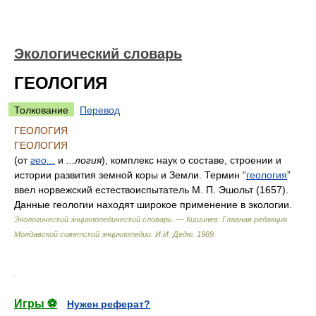
Экологический словарь
ГЕОЛОГИЯ
Толкование
Перевод
ГЕОЛОГИЯ
ГЕОЛОГИЯ
(от
гео...
и
...логия
), комплекс наук о составе, строении и
истории развития земной коры и Земли. Термин “
геология
”
ввел норвежский естествоиспытатель М. П. Эшольт (1657).
Данные геологии находят широкое применение в экологии.
Экологический энциклопедический словарь. — Кишинев: Главная редакция
Молдавской советской энциклопедии
.
И.И. Дедю
.
1989
.
.
Игры ⚽
Нужен реферат?