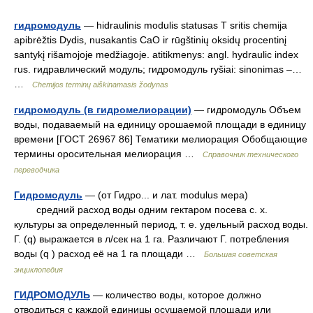
гидромодуль
— hidraulinis modulis statusas T sritis chemija
apibrėžtis Dydis, nusakantis CaO ir rūgštinių oksidų procentinį
santykį rišamojoje medžiagoje. atitikmenys: angl. hydraulic index
rus. гидравлический модуль; гидромодуль ryšiai: sinonimas –…
…
Chemijos terminų aiškinamasis žodynas
гидромодуль (в гидромелиорации)
— гидромодуль Объем
воды, подаваемый на единицу орошаемой площади в единицу
времени [ГОСТ 26967 86] Тематики мелиорация Обобщающие
термины оросительная мелиорация …
Справочник технического
переводчика
Гидромодуль
— (от Гидро... и лат. modulus мера)
средний расход воды одним гектаром посева с. х.
культуры за определенный период, т. е. удельный расход воды.
Г. (q) выражается в л/сек на 1 га. Различают Г. потребления
воды (q ) расход её на 1 га площади …
Большая советская
энциклопедия
ГИДРОМОДУЛЬ
— количество воды, которое должно
отводиться с каждой единицы осушаемой площади или