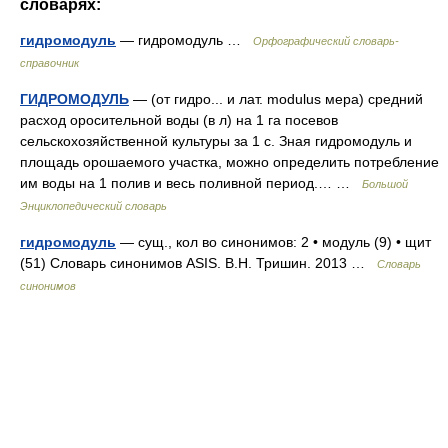
словарях:
гидромодуль
— гидромодуль …
Орфографический словарь-
справочник
ГИДРОМОДУЛЬ
— (от гидро... и лат. modulus мера) средний
расход оросительной воды (в л) на 1 га посевов
сельскохозяйственной культуры за 1 с. Зная гидромодуль и
площадь орошаемого участка, можно определить потребление
им воды на 1 полив и весь поливной период.… …
Большой
Энциклопедический словарь
гидромодуль
— сущ., кол во синонимов: 2 • модуль (9) • щит
(51) Словарь синонимов ASIS. В.Н. Тришин. 2013 …
Словарь
синонимов