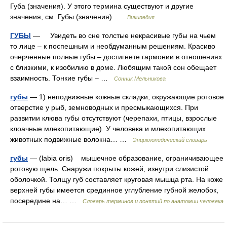
Губа (значения). У этого термина существуют и другие
значения, см. Губы (значения) …
Википедия
ГУБЫ
— Увидеть во сне толстые некрасивые губы на чьем
то лице – к поспешным и необдуманным решениям. Красиво
очерченные полные губы – достигнете гармонии в отношениях
с близкими, к изобилию в доме. Любящим такой сон обещает
взаимность. Тонкие губы – …
Сонник Мельникова
губы
— 1) неподвижные кожные складки, окружающие ротовое
отверстие у рыб, земноводных и пресмыкающихся. При
развитии клюва губы отсутствуют (черепахи, птицы, взрослые
клоачные млекопитающие). У человека и млекопитающих
животных подвижные волокна… …
Энциклопедический словарь
губы
— (labia oris) мышечное образование, ограничивающее
ротовую щель. Снаружи покрыты кожей, изнутри слизистой
оболочкой. Толщу губ составляет круговая мышца рта. На коже
верхней губы имеется срединное углубление губной желобок,
посередине на… …
Словарь терминов и понятий по анатомии человека