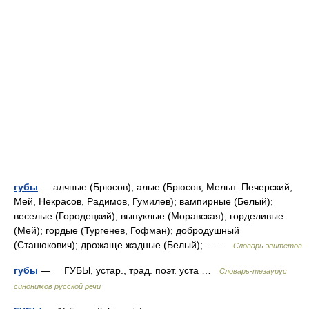
губы
— алчные (Брюсов); алые (Брюсов, Мельн. Печерский,
Мей, Некрасов, Радимов, Гумилев); вампирные (Белый);
веселые (Городецкий); выпуклые (Моравская); горделивые
(Мей); гордые (Тургенев, Гофман); добродушный
(Станюкович); дрожаще жадные (Белый);… …
Словарь эпитетов
губы
— ГУБЫ, устар., трад. поэт. уста …
Словарь-тезаурус
синонимов русской речи