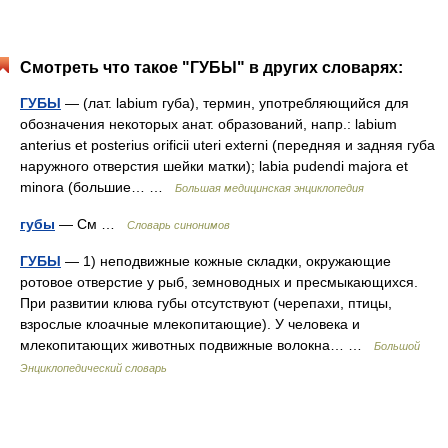
Смотреть что такое "ГУБЫ" в других словарях:
ГУБЫ
— (лат. labium губа), термин, употребляющийся для
обозначения некоторых анат. образований, напр.: labium
anterius et posterius orificii uteri externi (передняя и задняя губа
наружного отверстия шейки матки); labia pudendi majora et
minora (большие… …
Большая медицинская энциклопедия
губы
— См …
Словарь синонимов
ГУБЫ
— 1) неподвижные кожные складки, окружающие
ротовое отверстие у рыб, земноводных и пресмыкающихся.
При развитии клюва губы отсутствуют (черепахи, птицы,
взрослые клоачные млекопитающие). У человека и
млекопитающих животных подвижные волокна… …
Большой
Энциклопедический словарь