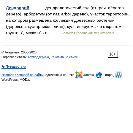
Дендрарий
— дендрологический сад (от греч. déndron
дерево), арборетум (от лат. arbor дерево), участок территории,
на котором размещена коллекция древесных растений
(деревьев, кустарников, лиан), культивируемых в открытом
грунте. Д. может быть… …
Большая советская энциклопедия
© Академик, 2000-2026
18+
Обратная связь:
Техподдержка
,
Реклама на сайте
👣 Путешествия
Экспорт словарей на сайты
, сделанные на PHP,
Joomla,
Drupal,
WordPress, MODx.