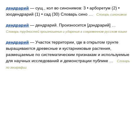
дендрарий
— сущ., кол во синонимов: 3 • арборетум (2) •
зоодендрарий (1) • сад (30) Словарь сино …
Словарь синонимов
дендрарий
— дендрарий. Произносится [дэндрарий] …
Словарь трудностей произношения и ударения в современном русском языке
дендрарий
— Участок территории, где в открытом грунте
выращиваются древесные и кустарниковые растения,
размещаемые по систематическим признакам и используемые
для научных исследований и демонстрации публике …
Словарь
по географии