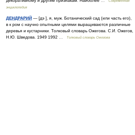
декоративному и другим признакам. Наиболее …
Современная
энциклопедия
ДЕНДРАРИЙ
— [дэ ], я, муж. Ботанический сад (или часть его),
в к ром с научно опытными целями выращиваются различные
деревья и кустарники. Толковый словарь Ожегова. С.И. Ожегов,
Н.Ю. Шведова. 1949 1992 …
Толковый словарь Ожегова