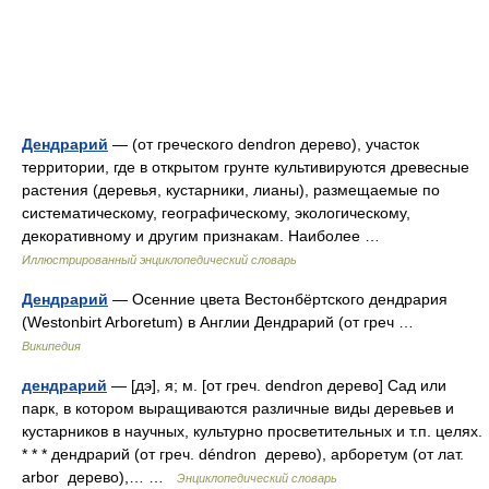
Дендрарий
— (от греческого dendron дерево), участок
территории, где в открытом грунте культивируются древесные
растения (деревья, кустарники, лианы), размещаемые по
систематическому, географическому, экологическому,
декоративному и другим признакам. Наиболее …
Иллюстрированный энциклопедический словарь
Дендрарий
— Осенние цвета Вестонбёртского дендрария
(Westonbirt Arboretum) в Англии Дендрарий (от греч …
Википедия
дендрарий
— [дэ], я; м. [от греч. dendron дерево] Сад или
парк, в котором выращиваются различные виды деревьев и
кустарников в научных, культурно просветительных и т.п. целях.
* * * дендрарий (от греч. déndron дерево), арборетум (от лат.
arbor дерево),… …
Энциклопедический словарь