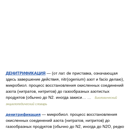
ДЕНИТРИФИКАЦИЯ
— (от лат. de приставка, означающая
здесь завершение действия, nitr(ogenium) азот и facio делаю),
микробиол. процесс восстановления окисленных соединений
азота (нитратов, нитритов) до газообразных азотистых
продуктов (обычно до N2. иногда закиси… …
Биологический
энциклопедический словарь
денитрификация
— микробиол. процесс восстановления
окисленных соединений азота (нитратов, нитритов) до
газообразных продуктов (обычно до N2, иногда до N2O, редко