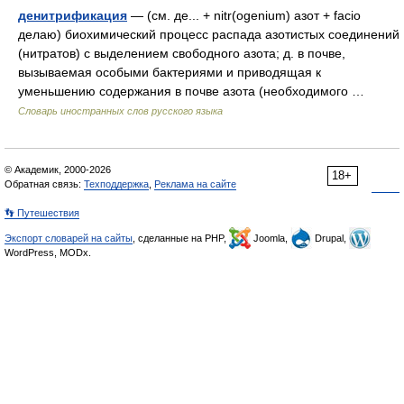
денитрификация
— (см. де... + nitr(ogenium) азот + facio
делаю) биохимический процесс распада азотистых соединений
(нитратов) с выделением свободного азота; д. в почве,
вызываемая особыми бактериями и приводящая к
уменьшению содержания в почве азота (необходимого …
Словарь иностранных слов русского языка
© Академик, 2000-2026
18+
Обратная связь:
Техподдержка
,
Реклама на сайте
👣 Путешествия
Экспорт словарей на сайты
, сделанные на PHP,
Joomla,
Drupal,
WordPress, MODx.