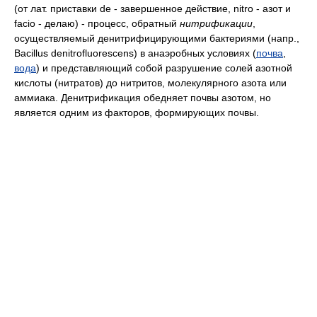
(от лат. приставки de - завершенное действие, nitro - азот и
facio - делаю) - процесс, обратный
нитрификации
,
осуществляемый денитрифицирующими бактериями (напр.,
Bacillus denitrofluorescens) в анаэробных условиях (
почва
,
вода
) и представляющий собой разрушение солей азотной
кислоты (нитратов) до нитритов, молекулярного азота или
аммиака. Денитрификация обедняет почвы азотом, но
является одним из факторов, формирующих почвы.