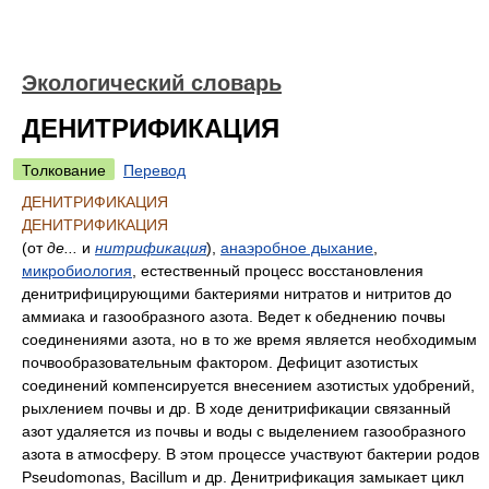
Экологический словарь
ДЕНИТРИФИКАЦИЯ
Толкование
Перевод
ДЕНИТРИФИКАЦИЯ
ДЕНИТРИФИКАЦИЯ
(от
де...
и
нитрификация
),
анаэробное дыхание
,
микробиология
, естественный процесс восстановления
денитрифицирующими бактериями нитратов и нитритов до
аммиака и газообразного азота. Ведет к обеднению почвы
соединениями азота, но в то же время является необходимым
почвообразовательным фактором. Дефицит азотистых
соединений компенсируется внесением азотистых удобрений,
рыхлением почвы и др. В ходе денитрификации связанный
азот удаляется из почвы и воды с выделением газообразного
азота в атмосферу. В этом процессе участвуют бактерии родов
Pseudomonas, Bacillum и др. Денитрификация замыкает цикл