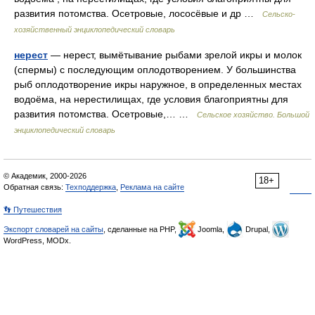
развития потомства. Осетровые, лососёвые и др …
Сельско-
хозяйственный энциклопедический словарь
нерест
— нерест, вымётывание рыбами зрелой икры и молок
(спермы) с последующим оплодотворением. У большинства
рыб оплодотворение икры наружное, в определенных местах
водоёма, на нерестилищах, где условия благоприятны для
развития потомства. Осетровые,… …
Сельское хозяйство. Большой
энциклопедический словарь
© Академик, 2000-2026
18+
Обратная связь:
Техподдержка
,
Реклама на сайте
👣 Путешествия
Экспорт словарей на сайты
, сделанные на PHP,
Joomla,
Drupal,
WordPress, MODx.