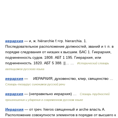
иерархия
— и, ж. hiérarchie f.<гр. hierarchia. 1.
Последовательное расположение должностей, званий и т. п. в
порядке следования от низших к высшим. БАС 1. Гиерархия,
подчиненность судов. 1808. АБТ 1 195. Гиерархия, или
подчиненность. 1820. АБТ 5 388. ||… …
Исторический словарь
галлицизмов русского языка
иерархия
— ИЕРАРХИЯ, духовенство, клир, священство …
Словарь-тезаурус синонимов русской речи
иерархия
— (неправильно иерархия) …
Словарь трудностей
произношения и ударения в современном русском языке
Иерархия
— от греч. hieros священный и arche власть А.
Расположение совокупности элементов в порядке от высшего к