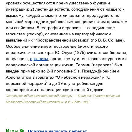
уровнях осуществляются преимущественно функции
интеграции; 2) лестница естеств. соподчинения от низшего к
высшему, каждый элемент отличается от предыдущего по
меньшей мере одним добавочным специфическим признаком
или свойством. В географии иерархия — соподчинение
геосистем (геохор), основанное на картографическом
выявлении их “пространственной мозаики” (по В. Б. Сочаве).
Особое значение имеет построение биологического
иерархического спектра. Ю. Одум (1975) считает сообщество,
популяцию,
организм
, орган, клетку и ген главными уровнями
иерархической организации жизни. Термин “иерархия” был
введен примерно во 2-й половине
5
в. Псевдо-Дионисием
Ариопагитом в трактатах “О небесной иерархии” и “О
церковной иерархии” и до 19 в. употреблялся для
характеристики организации христианской церкви.
Экологический энциклопедический словарь. — Кишинев: Главная редакция
Молдавской советской энциклопедии
.
И.И. Дедю
.
1989
.
.
Игры ⚽
Поможем написать реферат