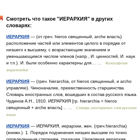
Смотреть что такое "ИЕРАРХИЯ" в других
словарях:
ИЕРАРХИЯ
— (от греч. hieros священный, arche власть)
расположение частей или элементов целого в порядке от
низшего к высшему, с возрастающим значением и
уменьшающимся числом членов (напр., И. ценностей, И. наук
и т.п.). И. были особенно характерны для… …
Философская
энциклопедия
ИЕРАРХИЯ
— (греч. hierarchia, от hieros священный, и archo
управляю). Чиноначалие, преемственность старшинства.
Словарь иностранных слов, вошедших в состав русского языка.
Чудинов А.Н., 1910. ИЕРАРХИЯ [гр. hierarchia < hieros
священный + arche власть]… …
Словарь иностранных слов русского
языка
ИЕРАРХИЯ
— ИЕРАРХИЯ, иерархии, жен. (греч.hierarchia)
(книжн.). 1. Порядок подчинения низших высшим по точно
определенным степеням, градации. Церковная иерархия.