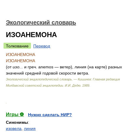
Экологический словарь
ИЗОАНЕМОНА
Толкование
Перевод
ИЗОАНЕМОНА
ИЗОАНЕМОНА
(от
изо...
и греч. anemos — ветер), линия (на карте) разных
значений средней годовой скорости ветра.
Экологический энциклопедический словарь. — Кишинев: Главная редакция
Молдавской советской энциклопедии
.
И.И. Дедю
.
1989
.
.
Игры ⚽
Нужно сделать НИР?
Синонимы
:
изовела
,
линия