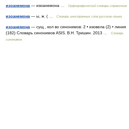
изоанемона
— изоанемона …
Орфографический словарь-справочник
изоанемона
— ы, ж. ( …
Словарь иностранных слов русского языка
изоанемона
— сущ., кол во синонимов: 2 • изовела (2) • линия
(182) Словарь синонимов ASIS. В.Н. Тришин. 2013 …
Словарь
синонимов