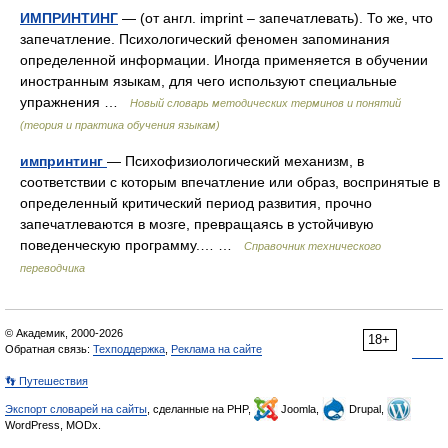
ИМПРИНТИНГ
— (от англ. imprint – запечатлевать). То же, что
запечатление. Психологический феномен запоминания
определенной информации. Иногда применяется в обучении
иностранным языкам, для чего используют специальные
упражнения …
Новый словарь методических терминов и понятий
(теория и практика обучения языкам)
импринтинг
— Психофизиологический механизм, в
соответствии с которым впечатление или образ, воспринятые в
определенный критический период развития, прочно
запечатлеваются в мозге, превращаясь в устойчивую
поведенческую программу.… …
Справочник технического
переводчика
© Академик, 2000-2026
18+
Обратная связь:
Техподдержка
,
Реклама на сайте
👣 Путешествия
Экспорт словарей на сайты
, сделанные на PHP,
Joomla,
Drupal,
WordPress, MODx.