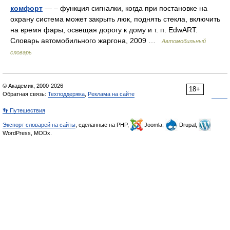
комфорт
— – функция сигналки, когда при постановке на
охрану система может закрыть люк, поднять стекла, включить
на время фары, освещая дорогу к дому и т. п. EdwART.
Словарь автомобильного жаргона, 2009 …
Автомобильный
словарь
© Академик, 2000-2026
18+
Обратная связь:
Техподдержка
,
Реклама на сайте
👣 Путешествия
Экспорт словарей на сайты
, сделанные на PHP,
Joomla,
Drupal,
WordPress, MODx.