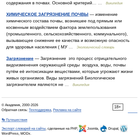
содержания в почвах. Основной критерий… …
Википедия
ХИМИЧЕСКОЕ ЗАГРЯЗНЕНИЕ ПОЧВЫ
— изменение
химического состава почвы, возникшее под прямым или
косвенным воздействием фактора землепользования
(промышленного, сельскохозяйственного, коммунального),
вызывающее снижение ее качества и возможную опасность
для здоровья населения ( МУ …
Экологический словарь
Загрязнение
— Загрязнение это процесс отрицательного
видоизменения окружающей среды воздуха, воды, почвы
путём её интоксикации веществами, которые угрожают жизни
живых организмов. Виды загрязнений Биологическое
загрязнителем являются не …
Википедия
© Академик, 2000-2026
18+
Обратная связь:
Техподдержка
,
Реклама на сайте
👣 Путешествия
Экспорт словарей на сайты
, сделанные на PHP,
Joomla,
Drupal,
WordPress, MODx.