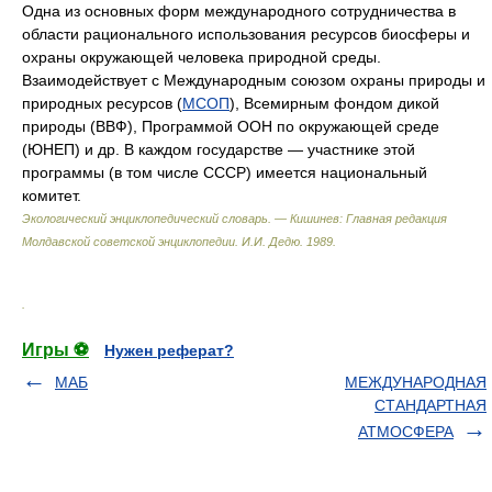
Одна из основных форм международного сотрудничества в
области рационального использования ресурсов биосферы и
охраны окружающей человека природной среды.
Взаимодействует с Международным союзом охраны природы и
природных ресурсов (
МСОП
), Всемирным фондом дикой
природы (ВВФ), Программой ООН по окружающей среде
(ЮНЕП) и др. В каждом государстве — участнике этой
программы (в том числе СССР) имеется национальный
комитет.
Экологический энциклопедический словарь. — Кишинев: Главная редакция
Молдавской советской энциклопедии
.
И.И. Дедю
.
1989
.
.
Игры ⚽
Нужен реферат?
МАБ
МЕЖДУНАРОДНАЯ
СТАНДАРТНАЯ
АТМОСФЕРА