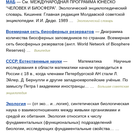
МАБ
— См. МЕЖДУНАРОДНАЯ ПРОГРАММА ЮНЕСКО
“ЧЕЛОВЕК И БИОСФЕРА”. Экологический энциклопедический
словарь. Кишинев: Главная редакция Молдавской советской
энциклопедии. И.И. Дедю. 1989 …
Экологический словарь
Всемирная сеть биосферных резерватов
— Диаграмма
количества биосферных заповедников по странам. Всемирная
сеть биосферных резерватов (англ. World Network of Biosphere
Reserves) …
Википедия
СССР. Естественные науки
— Математика Научные
исследования в области математики начали проводиться в
России с 18 в., когда членами Петербургской АН стали Л.
Эйлер, Д. Бернулли и другие западноевропейские учёные. По
замыслу Петра I академики иностранцы… …
Большая советская
энциклопедия
Экология
— (от эко... и...логия), синтетическая биологическая
наука о взаимоотношениях между живыми организмами и
средой их обитания. Экология относится к числу
фундаментальных (функциональных) подразделений
биологии, исследующих фундаментальные свойства… …