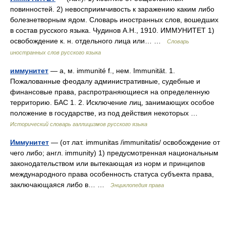
повинностей. 2) невосприимчивость к заражению каким либо
болезнетворным ядом. Словарь иностранных слов, вошедших
в состав русского языка. Чудинов А.Н., 1910. ИММУНИТЕТ 1)
освобождение к. н. отдельного лица или… …
Словарь
иностранных слов русского языка
иммунитет
— а, м. immunité f., нем. Immunität. 1.
Пожалованные феодалу административные, судебные и
финансовые права, распротраняющиеся на определенную
территорию. БАС 1. 2. Исключение лиц, занимающих особое
положение в государстве, из под действия некоторых …
Исторический словарь галлицизмов русского языка
Иммунитет
— (от лат. immunitas /immunitatis/ освобождение от
чего либо; англ. immunity) 1) предусмотренная национальным
законодательством или вытекающая из норм и принципов
международного права особенность статуса субъекта права,
заключающаяся либо в… …
Энциклопедия права