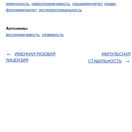
иммунность
,
невосприимчивость
,
параиммунитет
,
право
,
фитоиммунитет
,
экстерриториальность
Антонимы
:
восприимчивость
,
уязвимость
ИМЕННАЯ РАЗОВАЯ
ИМПУЛЬСНАЯ
ЛИЦЕНЗИЯ
СТАБИЛЬНОСТЬ