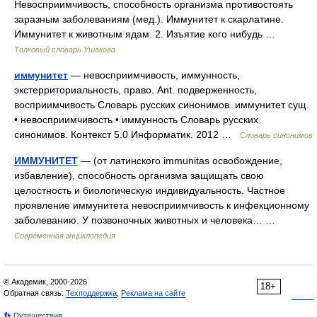
Невосприимчивость, способность организма противостоять
заразным заболеваниям (мед.). Иммунитет к скарлатине.
Иммунитет к животным ядам. 2. Изъятие кого нибудь …
Толковый словарь Ушакова
иммунитет
— невосприимчивость, иммунность,
экстерриториальность, право. Ant. подверженность,
восприимчивость Словарь русских синонимов. иммунитет сущ.
• невосприимчивость • иммунность Словарь русских
синонимов. Контекст 5.0 Информатик. 2012 …
Словарь синонимов
ИММУНИТЕТ
— (от латинского immunitas освобождение,
избавление), способность организма защищать свою
целостность и биологическую индивидуальность. Частное
проявление иммунитета невосприимчивость к инфекционному
заболеванию. У позвоночных животных и человека… …
Современная энциклопедия
© Академик, 2000-2026
18+
Обратная связь:
Техподдержка
,
Реклама на сайте
👣 Путешествия