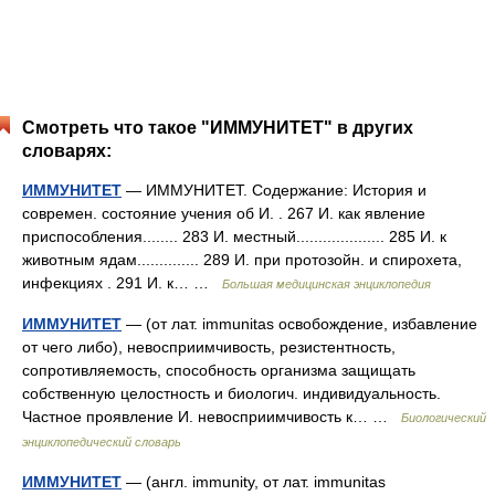
Смотреть что такое "ИММУНИТЕТ" в других
словарях:
ИММУНИТЕТ
— ИММУНИТЕТ. Содержание: История и
современ. состояние учения об И. . 267 И. как явление
приспособления........ 283 И. местный.................... 285 И. к
животным ядам.............. 289 И. при протозойн. и спирохета,
инфекциях . 291 И. к… …
Большая медицинская энциклопедия
ИММУНИТЕТ
— (от лат. immunitas освобождение, избавление
от чего либо), невосприимчивость, резистентность,
сопротивляемость, способность организма защищать
собственную целостность и биологич. индивидуальность.
Частное проявление И. невосприимчивость к… …
Биологический
энциклопедический словарь
ИММУНИТЕТ
— (англ. immunity, от лат. immunitas