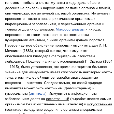
геномом; чтобы эти клетки-мутанты в ходе дальнейшего
деления не привели к нарушениям развития органов и тканей,
они уничтожаются иммунной системой организма. Иммунитет
проявляется также в невосприимчивости организма к
инфекционным заболеваниям, к пересаженным органам и
тканям от других организмов.
Микроорганизмы
и их яды,
пересаженные ткани также являются генетически
чужеродными агентами, с ними организм должен бороться.
Первое научное объяснение природы иммунитета дал И. Н.
Мечников (1883), который считал, что иммунитет
обеспечивается благодаря фагоцитарным свойствам
лейкоцитов. Позднее, начиная с исследований П. Эрлиха (1884
— 1915), было установлено, что кроме фагоцитоза большое
значение для иммунитета имеет способность некоторых клеток
тела, в том числе лейкоцитов, вырабатывать защитные
вещества — антитела. Следовательно, по своей природе
иммунитет может быть клеточным (фагоцитарным) и
гуморальным (
антитела
). Иммунитет к инфекционным
заболеваниям делят на
естественный
(вырабатывается самим
организмом без искусственных вмешательств) и
искусственный
(возникает вследствие введения в организм специальных