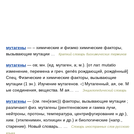
мутагены
— – химические и физико химические факторы,
вызывающие мутации …
Краткий словарь биохимических терминов
мутагены
— ов; мн. (ед. мутаген, а; м.). [от лат. mutatio
изменение, перемена и греч. genēs рождающий, рождённый]
Спец. Физические и химические факторы, вызывающие
мутации (1 зн.). Изучение мутагенов. ◁ Мутагенный, ая, ое. М
ые соединения, вещества. М ая… …
Энциклопедический словарь
мутагены
— (см. ген(езис)) факторы, вызывающие мутации ;
различают физ. мутагены (рентгеновские и гамма лучи,
нейтроны, протоны, температура, центрифугирование н др.),
хим. (этиленимин, колхицин и др.) и биологические (напр.,
старение). Новый словарь… …
Словарь иностранных слов русского
языка