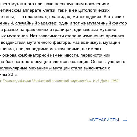
кшего
мутантного
признака
последующим
поколениям
.
нетическом
аппарате
клетки
,
так
и
в
ее
цитологических
ые
гены
, —
в
плазмидах
,
пластидах
,
митохондриях
.
В
отличие
ленный
,
случайный
характер:
один
и
тот
же
мутагенный
фактор
,
в
разных
направлениях
и
границах
;
одинаковые
мутации
ных
мутагенов
.
Нет
зависимости
степени
изменения
признака
воздействия
мутагенного
фактора
.
Раз
возникнув
,
мутации
анизма
;
они
,
за
редкими
исключениями
,
не
имеют
—
основа
комбинаторной
изменчивости
,
первоисточник
на
базе
которого
осуществляется
эволюция
.
Основы
учения
о
молекулярные
механизмы
мутации
стали
выясняться
с
ины
20
в
.
:
Главная
редакция
Молдавской
советской
энциклопедии
.
И
.
И
.
Дедю
.
1989
.
МУТУАЛИСТЫ