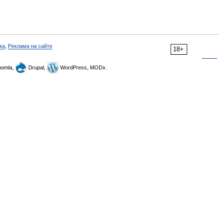
ка
,
Реклама на сайте
18+
omla,
Drupal,
WordPress, MODx.