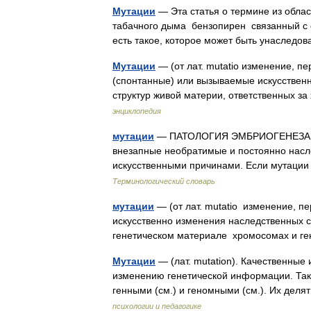
Мутации
— Эта статья о термине из облас
табачного дыма бензопирен связанный с 
есть такое, которое может быть унасле
Мутации
— (от лат. mutatio изменение,
(спонтанные) или вызываемые искусствен
структур живой материи, ответственных 
энциклопедия
мутации
— ПАТОЛОГИЯ ЭМБРИОГЕНЕЗА МУ
внезапные необратимые и постоянно насл
искусственными причинами. Если мутаци
Терминологический словарь
мутации
— (от лат. mutatio изменение, 
искусственно изменения наследственных св
генетическом материале хромосомах и 
Мутации
— (лат. mutation). Качественные
изменению генетической информации. Так
генными (см.) и геномными (см.). Их де
психологии и педагогике