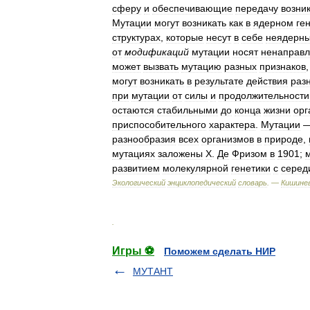
сферу
и
обеспечивающие
передачу
возни
Мутации
могут
возникать
как
в
ядерном
ге
структурах
,
которые
несут
в
себе
неядерн
от
модификаций
мутации
носят
ненаправ
может
вызвать
мутацию
разных
признаков
могут
возникать
в
результате
действия
раз
при
мутации
от
силы
и
продолжительности
остаются
стабильными
до
конца
жизни
орг
приспособительного
характера
.
Мутации
разнообразия
всех
организмов
в
природе
,
мутациях
заложены
X
.
Де
Фризом
в
1901
;
развитием
молекулярной
генетики
с
серед
Экологический
энциклопедический
словарь
. —
Кишинев
.
Игры ⚽
Поможем сделать НИР
МУТАНТ