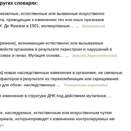
ругих словарях:
 внезапные, естественные или вызванные искусственно
ла, приводящие к изменению тех или иных признаков
ы X. Де Фризом в 1901, молекулярные… …
Биологический
перемена), возникающие естественно или вызываемые
войств организма в результате перестроек и нарушений в
осомах и генах. Мутация основа… …
Большой Энциклопедический
а] новые наследственные изменения в организме, не связаные
факторов в результате их перекомбинации или скрещивания.
ся для обозн. наследственных …
Геологическая энциклопедия
 изменения в структуре ДНК под действием мутагенов …
ные, наследуемые, естественным или искусственным путем
ериале, которыеприводят к изменению контролируемых им
арь