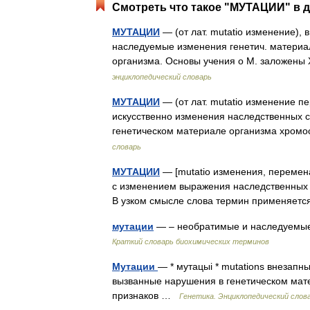
Смотреть что такое "МУТАЦИИ" в д
МУТАЦИИ
— (от лат. mutatio изменение),
наследуемые изменения генетич. материа
организма. Основы учения о М. заложен
энциклопедический словарь
МУТАЦИИ
— (от лат. mutatio изменение 
искусственно изменения наследственных с
генетическом материале организма хром
словарь
МУТАЦИИ
— [mutatio изменения, перемен
с изменением выражения наследственных 
В узком смысле слова термин применяет
мутации
— – необратимые и наследуемые
Краткий словарь биохимических терминов
Мутации
— * мутацыі * mutations внезап
вызванные нарушения в генетическом мат
признаков …
Генетика. Энциклопедический слов