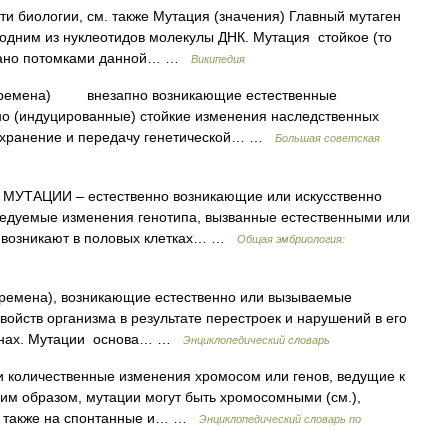
ти биологии, см. также Мутация (значения) Главный мутаген
одним из нуклеотидов молекулы ДНК. Мутация стойкое (то
довано потомками данной… …
Википедия
 перемена) внезапно возникающие естественные
но (индуцированные) стойкие изменения наследственных
за хранение и передачу генетической… …
Большая советская
ТАЦИИ – естественно возникающие или искусственно
едуемые изменения генотипа, вызванные естественными или
и возникают в половых клетках… …
Общая эмбриология:
перемена), возникающие естественно или вызываемые
ойств организма в результате перестроек и нарушений в его
генах. Мутации основа… …
Энциклопедический словарь
 и количественные изменения хромосом или генов, ведущие к
им образом, мутации могут быть хромосомными (см.),
лят также на спонтанные и… …
Энциклопедический словарь по