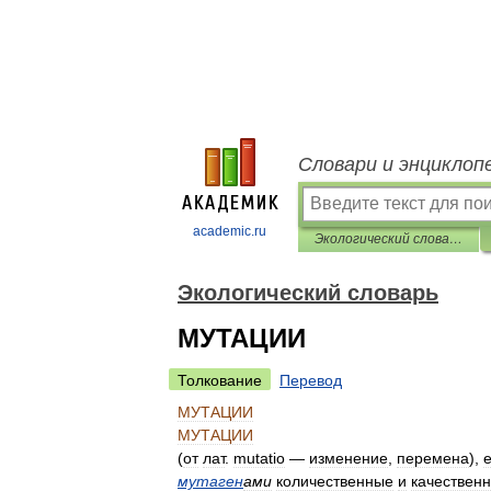
Словари и энциклоп
academic.ru
Экологический словарь
Экологический словарь
МУТАЦИИ
Толкование
Перевод
МУТАЦИИ
МУТАЦИИ
(
от
лат
.
mutatio
—
изменение
,
перемена
),
мутаген
ами
количественные
и
качествен