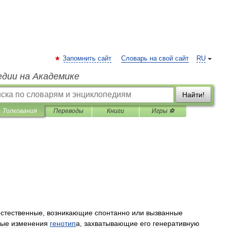
Запомнить сайт
Словарь на свой сайт
RU
едии на Академике
Найти!
Толкования
Переводы
Книги
Игры ⚽
естественные
,
возникающие
спонтанно
или
вызванные
ные
изменения
генотип
а
,
захватывающие
его
генеративную