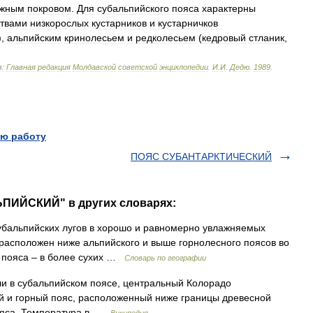
ежным
покровом
.
Для
субальпийского
пояса
характерны
твами
низкорослых
кустарников
и
кустарничков
),
альпийским
кринолесьем
и
редколесьем
(
кедровый
стланик
,
:
Главная
редакция
Молдавской
советской
энциклопедии
.
И
.
И
.
Дедю
.
1989
.
ю работу
ПОЯС СУБАНТАРКТИЧЕСКИЙ
ЬПИЙСКИЙ" в других словарях:
бальпийских лугов в хорошо и равномерно увлажняемых
 расположен ниже альпийского и выше горнолесного поясов во
о пояса – в более сухих …
Словарь по географии
 в субальпийском поясе, центральный Колорадо
й и горный пояс, расположенный ниже границы древесной
пояса. Температура в …