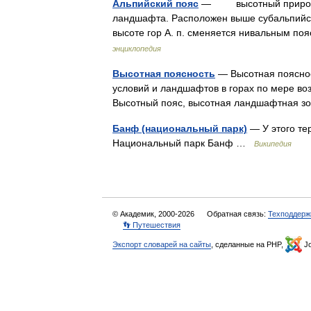
Альпийский пояс
— высотный природный
ландшафта. Расположен выше субальпийско
высоте гор А. п. сменяется нивальным п
энциклопедия
Высотная поясность
— Высотная пояснос
условий и ландшафтов в горах по мере во
Высотный пояс, высотная ландшафтная 
Банф (национальный парк)
— У этого те
Национальный парк Банф …
Википедия
© Академик, 2000-2026
Обратная связь:
Техподдерж
👣 Путешествия
Экспорт словарей на сайты
, сделанные на PHP,
Jo