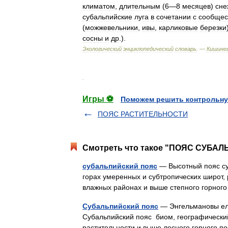
климатом
,
длительным
(
6
—
8
месяцев
)
сн
субальпийские
луга
в
сочетании
с
сообщес
(
можжевельники
,
ивы
,
карликовые
березки
сосны
и
др
.).
Экологический
энциклопедический
словарь
. —
Кишинев
.
Игры ⚽
Поможем решить контрольну
ПОЯС РАСТИТЕЛЬНОСТИ
Смотреть что такое "ПОЯС СУБАЛ
субальпийский пояс
— Высотный пояс су
горах умеренных и субтропических широт,
влажных районах и выше степного горног
Субальпийский пояс
— Энгельмановы ели
Субальпийский пояс биом, географически
растительности и выше лесного горного 