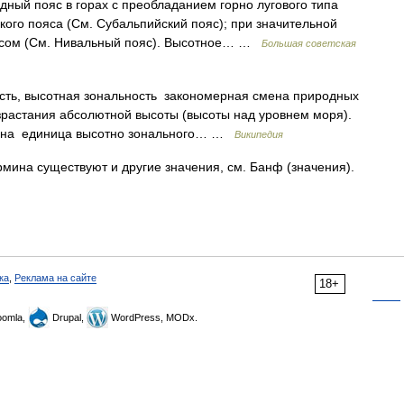
 пояс в горах с преобладанием горно лугового типа
го пояса (См. Субальпийский пояс); при значительной
оясом (См. Нивальный пояс). Высотное… …
Большая советская
ть, высотная зональность закономерная смена природных
зрастания абсолютной высоты (высоты над уровнем моря).
зона единица высотно зонального… …
Википедия
рмина существуют и другие значения, см. Банф (значения).
ка
,
Реклама на сайте
18+
omla,
Drupal,
WordPress, MODx.