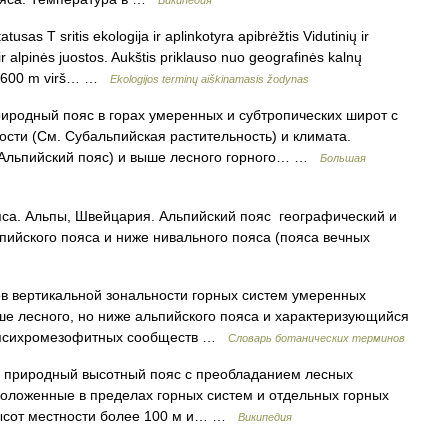
Википедия
usas T sritis ekologija ir aplinkotyra apibrėžtis Vidutinių ir
r alpinės juostos. Aukštis priklauso nuo geografinės kalnų
0–3600 m virš… …
Ekologijos terminų aiškinamasis žodynas
ный пояс в горах умеренных и субтропических широт с
сти (См. Субальпийская растительность) и климата.
 Альпийский пояс) и выше лесного горного… …
Большая
са. Альпы, Швейцария. Альпийский пояс географический и
ийского пояса и ниже нивального пояса (пояса вечных
в вертикальной зональности горных систем умеренных
е лесного, но ниже альпийского пояса и характеризующийся
х психромезофитных сообществ …
Словарь ботанических терминов
 природный высотный пояс с преобладанием лесных
положенные в пределах горных систем и отдельных горных
высот местности более 100 м и… …
Википедия