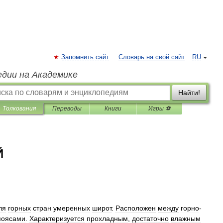
Запомнить сайт
Словарь на свой сайт
RU
едии на Академике
Найти!
Толкования
Переводы
Книги
Игры ⚽
Й
ля
горных
стран
умеренных
широт
.
Расположен
между
горно
-
поясами
.
Характеризуется
прохладным
,
достаточно
влажным