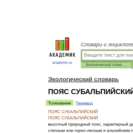
Словари и энциклоп
academic.ru
Экологический словарь
Экологический словарь
ПОЯС СУБАЛЬПИЙСКИ
Толкование
Перевод
ПОЯС
СУБАЛЬПИЙСКИЙ
ПОЯС
СУБАЛЬПИЙСКИЙ
высотный
природный
пояс
,
характерный
д
степным
или
горно
-
лесным
и
альпийским