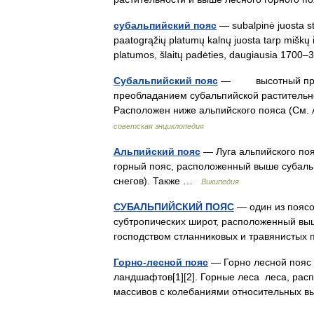
субальпийский пояс
— subalpinė juosta stat
paatogrąžių platumų kalnų juosta tarp miškų i
platumos, šlaitų padėties, daugiausia 170
Субальпийский пояс
— высотный природ
преобладанием субальпийской растительно
Расположен ниже альпийского пояса (См.
советская энциклопедия
Альпийский пояс
— Луга альпийского поя
горный пояс, расположенный выше субальп
снегов). Также …
Википедия
СУБАЛЬПИЙСКИЙ ПОЯС
— один из поясо
субтропических широт, расположенный выш
господством стланниковых и травянисты
Горно-лесной пояс
— Горно лесной пояс
ландшафтов[1][2]. Горные леса леса, рас
массивов с колебаниями относительных 