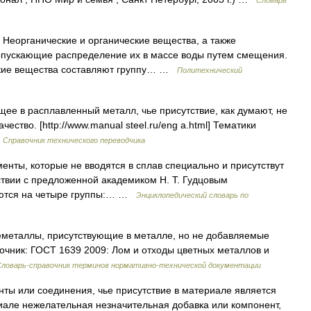
Словарь
Неорганические и органические вещества, а также
опускающие распределение их в массе воды путем смещения.
ские вещества составляют группу… …
Политехнический
ее в расплавленный металл, чье присутствие, как думают, не
ество. [http://www.manual steel.ru/eng a.html] Тематики
…
Справочник технического переводчика
менты, которые не вводятся в сплав специально и присутствут
ствии с предложенной академиком Н. Т. Гудцовым
яются на четыре группы:… …
Энциклопедический словарь по
металлы, присутствующие в металле, но не добавляемые
очник: ГОСТ 1639 2009: Лом и отходы цветных металлов и
Словарь-справочник терминов нормативно-технической документации
нты или соединения, чье присутствие в материале является
иале нежелательная незначительная добавка или компонент,