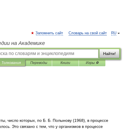
Запомнить сайт
Словарь на свой сайт
RU
едии на Академике
Найти!
Толкования
Переводы
Книги
Игры ⚽
нты
,
число
которых
,
по
Б
.
Б
.
Полынову
(
1968
),
в
процессе
ялось
.
Это
связано
с
тем
,
что
у
организмов
в
процессе