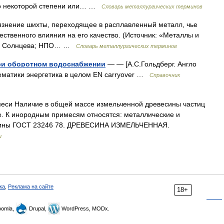
до некоторой степени или… …
Словарь металлургических терминов
язнение шихты, переходящее в расплавленный металл, чье
щественного влияния на его качество. (Источник: «Металлы и
.П. Солнцева; НПО… …
Словарь металлургических терминов
ри оборотном водоснабжении
— — [А.С.Гольдберг. Англо
 Тематики энергетика в целом EN carryover …
Справочник
си Наличие в общей массе измельченной древесины частиц
. К инородным примесям относятся: металлические и
мины ГОСТ 23246 78. ДРЕВЕСИНА ИЗМЕЛЬЧЕННАЯ.
и
ка
,
Реклама на сайте
18+
omla,
Drupal,
WordPress, MODx.