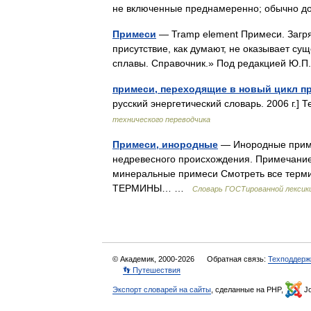
не включенные преднамеренно; обычно 
Примеси
— Tramp element Примеси. Загр
присутствие, как думают, не оказывает су
сплавы. Справочник.» Под редакцией Ю
примеси, переходящие в новый цикл п
русский энергетический словарь. 2006 г.]
технического переводчика
Примеси, инородные
— Инородные приме
недревесного происхождения. Примечание
минеральные примеси Смотреть все тер
ТЕРМИНЫ… …
Словарь ГОСТированной лексик
© Академик, 2000-2026
Обратная связь:
Техподдерж
👣 Путешествия
Экспорт словарей на сайты
, сделанные на PHP,
Jo