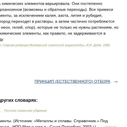
ь
химических
элементов
варьировала
.
Они
постепенно
рганогенов
(
возможны
и
обратные
переходы
).
Все
примеси
менты
,
за
исключением
калия
,
азота
,
лития
и
рубидия
,
пород
переходят
в
растворы
,
а
затем
частично
потребляются
,
неон
,
гелий
,
хлор
),
которые
не
только
не
нужны
растениям
,
но
химические
элементы
,
как
правило
,
не
задерживаются
в
ду
.
:
Главная
редакция
Молдавской
советской
энциклопедии
.
И
.
И
.
Дедю
.
1989
.
ПРИНЦИП (ЕСТЕСТВЕННОГО) ОТБОРА
ругих словарях:
 …
Русское словесное ударение
енты. (Источник: «Металлы и сплавы. Справочник.» Под
нал , НПО Мир и семья ; Санкт Петербург, 2003 г.) …