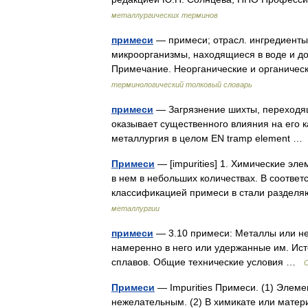
металлургических терминов
примеси
— примеси; отрасл. ингредиенты 
микроорганизмы, находящиеся в воде и д
Примечание. Неорганические и органиче
терминологический толковый словарь
примеси
— Загрязнение шихты, переходящ
оказывает существенного влияния на его кач
металлургия в целом EN tramp element 
Примеси
— [impurities] 1. Химические эле
в нем в небольших количествах. В соответ
классификацией примеси в стали раздел
металлургии
примеси
— 3.10 примеси: Металлы или не
намеренно в него или удержанные им. Ист
сплавов. Общие технические условия …
Примеси
— Impurities Примеси. (1) Элеме
нежелательным. (2) В химикате или матер