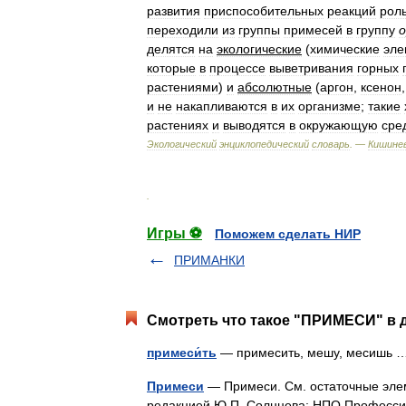
развития
приспособительных
реакций
рол
переходили
из
группы
примесей
в
группу
о
делятся
на
экологические
(
химические
эле
которые
в
процессе
выветривания
горных
растениями
)
и
абсолютные
(
аргон
,
ксенон
и
не
накапливаются
в
их
организме
;
такие
растениях
и
выводятся
в
окружающую
сре
Экологический
энциклопедический
словарь
. —
Кишинев
.
Игры ⚽
Поможем сделать НИР
ПРИМАНКИ
Смотреть что такое "ПРИМЕСИ" в д
примеси́ть
— примесить, мешу, месишь
Примеси
— Примеси. См. остаточные элем
редакцией Ю.П. Солнцева; НПО Профессио