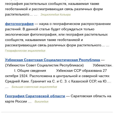
география растительных сообществ, называемая также
геоботаникой и рассматривающая связь различных форм
растительного… …
Энциклопедия Кольера
фитогеография
— наука о географическом распространении
растений. В данной статье будет обсуждаться только
экологическая фитогеография, или география растительных
сообществ, называемая также геоботаникой и
рассматривающая связь различных форм растительного… …
Географическая энциклопедия
Узбекская Советская Социалистическая Республика
—
(Узбекистон Совет Социалистик Республикаси) Узбекистан.
I. Общие сведения Узбекская ССР образована 27
октября 1924. Расположена в центральной и северной частях
Средней Азии. Граничит на С. и С. З. с Казахской ССР, на Ю.…
…
Большая советская энциклопедия
География Саратовской области
— Саратовская область на
карте России …
Википедия