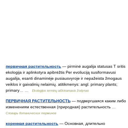
первичная растительность
— pirminė augalija statusas T sritis
ekologija ir aplinkotyra apibrėžtis Per evoliuciją susiformavusi
augalija, esanti dinaminėje pusiausvyroje ir nepažeista žmogaus
veiklos ir gaivalinių nelaimių. atitikmenys: angl. primary plants;
primary… …
Ekologijos terminų aiškinamasis žodynas
ПЕРВИЧНАЯ РАСТИТЕЛЬНОСТЬ
— подвергшаяся каким либо
изменениям естественная (природная) растительность …
Словарь ботанических терминов
коренная растительность
— Основная, длительно