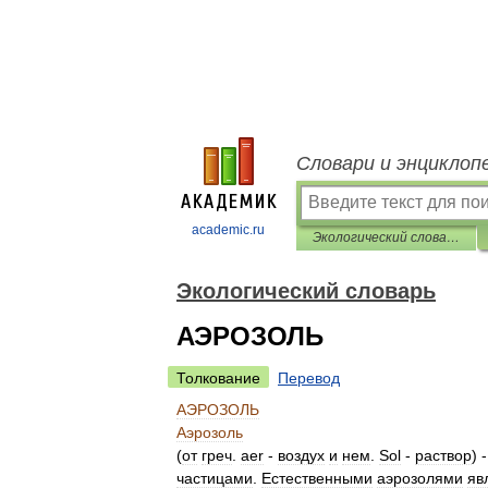
Словари и энциклоп
academic.ru
Экологический словарь
Экологический словарь
АЭРОЗОЛЬ
Толкование
Перевод
АЭРОЗОЛЬ
Аэрозоль
(
от
греч
.
аеr
-
воздух
и
нем
.
Sol
-
раствор
) 
частицами
.
Естественными
аэрозолями
яв