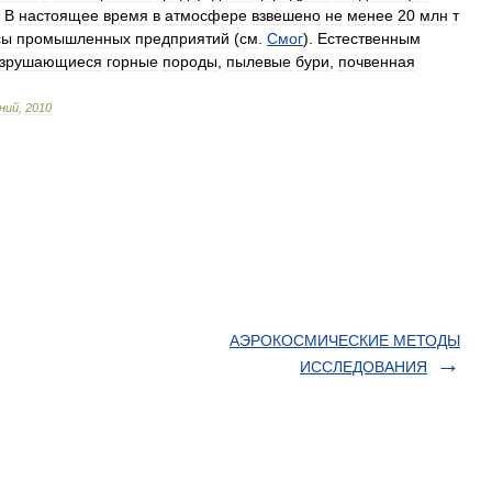
.
В
настоящее
время
в
атмосфере
взвешено
не
менее
20
млн
т
сы
промышленных
предприятий
(
см
.
Смог
).
Естественным
зрушающиеся
горные
породы
,
пылевые
бури
,
почвенная
ний
,
2010
АЭРОКОСМИЧЕСКИЕ МЕТОДЫ
ИССЛЕДОВАНИЯ