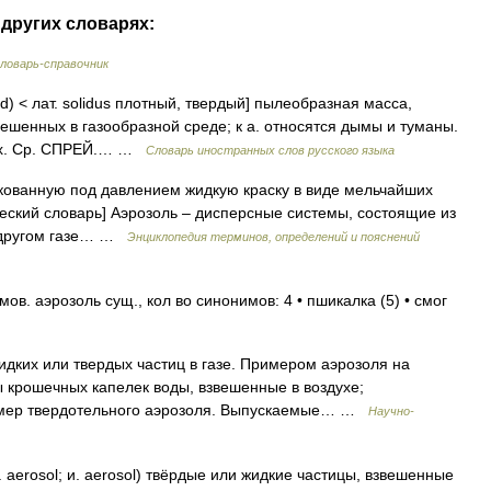
других словарях:
ловарь-справочник
(id) < лат. solidus плотный, твердый] пылеобразная масса,
вешенных в газообразной среде; к а. относятся дымы и туманы.
рах. Ср. СПРЕЙ.… …
Словарь иностранных слов русского языка
ованную под давлением жидкую краску в виде мельчайших
ческий словарь] Аэрозоль – дисперсные системы, состоящие из
и другом газе… …
Энциклопедия терминов, определений и пояснений
в. аэрозоль сущ., кол во синонимов: 4 • пшикалка (5) • смог
ких или твердых частиц в газе. Примером аэрозоля на
 крошечных капелек воды, взвешенные в воздухе;
имер твердотельного аэрозоля. Выпускаемые… …
Научно-
aerosol; и. aerosol) твёрдые или жидкие частицы, взвешенные