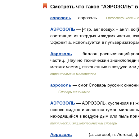
Смотреть что такое "АЭРОЗОЛЬ" в 
аэрозоль
— аэрозоль …
Орфографический с
АЭРОЗОЛЬ
— [< гр. aer воздух + англ. sol
состоящая из твердых и жидких частиц, вз
Эффект а. используется в пульверизато
Аэрозоль
— – баллон, распыляющий упак
частиц. [Научно технический энциклопеди
мелких частиц, взвешенных в воздухе ил
строительных материалов
аэрозоль
— смог Словарь русских синонимо
…
Словарь синонимов
АЭРОЗОЛЬ
— АЭРОЗОЛЬ, суспензия из жид
основе жидкости является туман миллионы
находящийся в воздухе дым или пыль пр
технический энциклопедический словарь
Аэрозоль
— (a. aerosol; н. Aerosol; ф. 