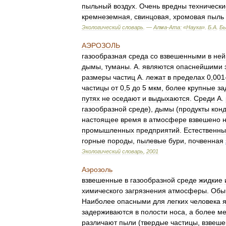
пыльный
воздух
.
Очень
вредны
технически
кремнеземная
,
свинцовая
,
хромовая
пыль
Экологический
словарь
. —
Алма
-
Ата:
«
Наука
»
.
Б
.
А
.
Бы
АЭРОЗОЛЬ
газообразная
среда
со
взвешенными
в
ней
дымы
,
туманы
.
А
.
являются
опаснейшими
размеры
частиц
А
.
лежат
в
пределах
0
,
001
частицы
от
0
,
5
до
5
мкм
,
более
крупные
за
путях
не
оседают
и
выдыхаются
.
Среди
А
.
газообразной
среде
),
дымы
(
продукты
кон
настоящее
время
в
атмосфере
взвешено
промышленных
предприятий
.
Естественн
горные
породы
,
пылевые
бури
,
почвенная
Экологический
словарь
,
2001
Аэрозоль
взвешенные
в
газообразной
среде
жидкие
химического
загрязнения
атмосферы
.
Обы
Наиболее
опасными
для
легких
человека
задерживаются
в
полости
носа
,
а
более
ме
различают
пыли
(
твердые
частицы
,
взвеш