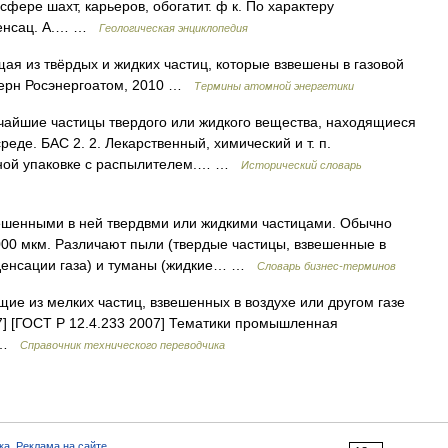
сфере шахт, карьеров, обогатит. ф к. Пo характеру
нденсац. A.… …
Геологическая энциклопедия
ая из твёрдых и жидких частиц, которые взвешены в газовой
церн Росэнергоатом, 2010 …
Термины атомной энергетики
льчайшие частицы твердого или жидкого вещества, находящиеся
еде. БАС 2. 2. Лекарственный, химический и т. п.
ьной упаковке с распылителем.… …
Исторический словарь
ешенными в ней твердвми или жидкими частицами. Обычно
000 мкм. Различают пыли (твердые частицы, взвешенные в
нденсации газа) и туманы (жидкие… …
Словарь бизнес-терминов
е из мелких частиц, взвешенных в воздухе или другом газе
97] [ГОСТ Р 12.4.233 2007] Тематики промышленная
ы …
Справочник технического переводчика
ка
,
Реклама на сайте