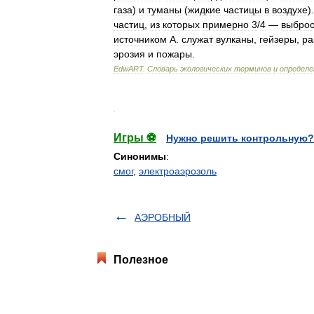
газа
)
и
туманы
(
жидкие
частицы
в
воздухе
)
частиц
,
из
которых
примерно
3
/
4
—
выбро
источником
А
.
служат
вулканы
,
гейзеры
,
ра
эрозия
и
пожары
.
EdwART
.
Словарь
экологических
терминов
и
определе
.
Игры ⚽
Нужно решить контрольную?
Синонимы
:
смог
,
электроаэрозоль
АЭРОБНЫЙ
Полезное