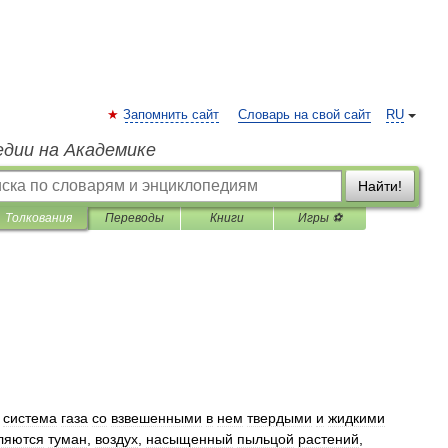
Запомнить сайт
Словарь на свой сайт
RU
едии на Академике
Найти!
Толкования
Переводы
Книги
Игры ⚽
-
система
газа
со
взвешенными
в
нем
твердыми
и
жидкими
ляются
туман
,
воздух
,
насыщенный
пыльцой
растений
,