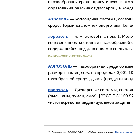
в газообразной среде; присутствуют в атмо
образования различают диспергац. и ко
Аэрозоль
— коллоидная система, состоящ
среде. Термины атомной энергетики. Кон
аэрозоль
— я, м. aérosol m., нем. 1. Ме
во взвешенном состоянии в газообразной ср
содержащийся под давлением в специал
галлицизмов русского языка
АЭРОЗОЛЬ
— Газообразная среда со взв
размеры частиц лежат в пределах 0,001 1
газообразной среде), дымы (продукты ко
аэрозоль
— Дисперсные системы, состоящи
(пыль, дым, туман, смог). [ГОСТ Р 51109 
чистотасредства индивидуальной защит
© Академик, 2000-2026
Обратная связь:
Техподдерж