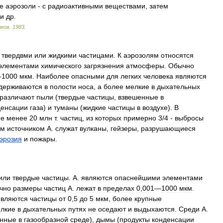
е
аэрозоли
-
с
радиоактивными
веществами
,
затем
и
др
.
ков
.
1983
.
твердвми
или
жидкими
частицами
.
К
аэрозолям
относятся
элементами
химического
загрязнения
атмосферы
.
Обычно
-
1000
мкм
.
Наиболее
опасными
для
легких
человека
являются
держиваются
в
полости
носа
,
а
более
мелкие
в
дыхательных
различают
пыли
(
твердые
частицы
,
взвешенные
в
денсации
газа
)
и
туманы
(
жидкие
частицы
в
воздухе
).
В
не
менее
20
млн
т
.
частиц
,
из
которых
примерно
3
/
4
-
выбросы
ым
источником
А
.
служат
вулканы
,
гейзеры
,
разрушающиеся
эрозия
и
пожары
.
или
твердые
частицы
.
А
.
являются
опаснейшими
элементами
чно
размеры
частиц
А
.
лежат
в
пределах
0
,
001
—
1000
мкм
.
являются
частицы
от
0
,
5
до
5
мкм
,
более
крупные
лкие
в
дыхательных
путях
не
оседают
и
выдыхаются
.
Среди
А
.
енные
в
газообразной
среде
),
дымы
(
продукты
конденсации