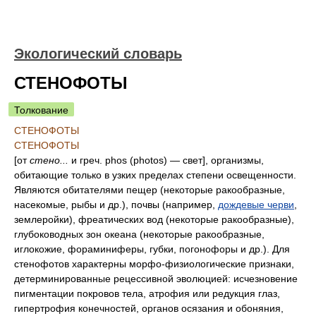
Экологический словарь
СТЕНОФОТЫ
Толкование
СТЕНОФОТЫ
СТЕНОФОТЫ
[от
стено...
и греч. phos (photos) — свет], организмы,
обитающие только в узких пределах степени освещенности.
Являются обитателями пещер (некоторые ракообразные,
насекомые, рыбы и др.), почвы (например,
дождевые черви
,
землеройки), фреатических вод (некоторые ракообразные),
глубоководных зон океана (некоторые ракообразные,
иглокожие, фораминиферы, губки, погонофоры и др.). Для
стенофотов характерны морфо-физиологические признаки,
детерминированные рецессивной эволюцией: исчезновение
пигментации покровов тела, атрофия или редукция глаз,
гипертрофия конечностей, органов осязания и обоняния,