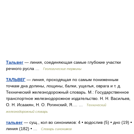
Тальвег
— линия, соединяющая самые глубокие участки
речного русла …
Геологические термины
ТАЛЬВЕГ
— линия, проходящая по самым пониженным
точкам дна долины, лощины, балки, ущелья, оврага и т. д.
Технический железнодорожный словарь. М.: Государственное
транспортное железнодорожное издательство. Н. Н. Васильев,
О. Н. Исаакян, Н. О. Рогинский, Я.… …
Технический
железнодорожный словарь
тальвег
— сущ., кол во синонимов: 4 • водослив (5) • дно (19) •
линия (182) • …
Словарь синонимов