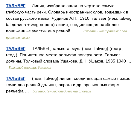
ТАЛЬВЕГ
— Линия, изображающая на чертеже самую
глубокую часть реки. Словарь иностранных слов, вошедших в
состав русского языка. Чудинов А.Н., 1910. тальвег (нем. talweg
tal долина + weg дорога) линия, соединяющая наиболее
пониженные участки дна речной… …
Словарь иностранных слов
русского языка
ТАЛЬВЕГ
— ТАЛЬВЕГ, тальвега, муж. (нем. Talweg) (геогр.,
геод.). Пониженное место рельефа поверхности. Тальвег
долины. Толковый словарь Ушакова. Д.Н. Ушаков. 1935 1940 …
Толковый словарь Ушакова
ТАЛЬВЕГ
— (нем. Talweg) линия, соединяющая самые низкие
точки дна речной долины, оврага и др. эрозионных форм
рельефа …
Большой Энциклопедический словарь