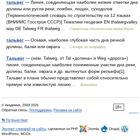
тальвег
— Линия, соединяющая наиболее низкие отметки дна
долины или русла реки, ложбин, лощин, суходолов
[Терминологический словарь по строительству на 12 языках
(ВНИИИС Госстроя СССР)] Тематики геодезия EN thalwegvalley
way DE Talweg FR thalweg …
Справочник технического переводчика
тальвег
— Осевая, наиболее глубокая часть дна речной
долины, балки или оврага …
Словарь по географии
Тальвег
— (нем. Talweg, от Tal «долина» и Weg «дорога»)
линия, соединяющая наиболее пониженные участки дна реки,
долины, балки, оврага и др. вытянутых форм рельефа[1].
Тальвег в плане обычно представляет собой относительно
прямую или извилистую линию …
Википедия
© Академик, 2000-2026
18+
Обратная связь:
Техподдержка
,
Реклама на сайте
👣 Путешествия
Экспорт словарей на сайты
, сделанные на PHP,
Joomla,
Drupal,
WordPress, MODx.