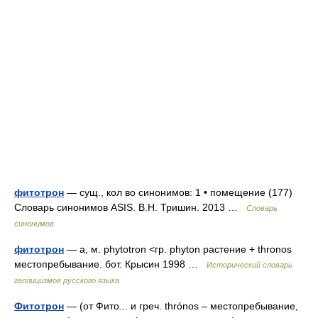
фитотрон
— сущ., кол во синонимов: 1 • помещение (177)
Словарь синонимов ASIS. В.Н. Тришин. 2013 …
Словарь
синонимов
фитотрон
— а, м. phytotron <гр. phyton растение + thronos
местопребывание. бот. Крысин 1998 …
Исторический словарь
галлицизмов русского языка
Фитотрон
— (от Фито... и греч. thrónos – местопребывание,