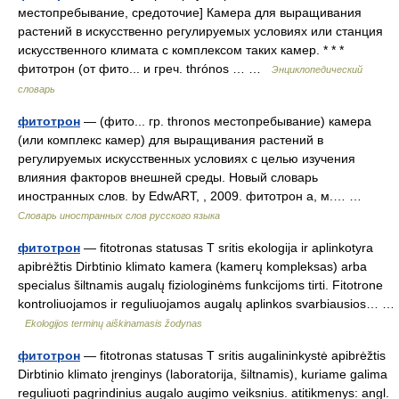
местопребывание, средоточие] Камера для выращивания
растений в искусственно регулируемых условиях или станция
искусственного климата с комплексом таких камер. * * *
фитотрон (от фито... и греч. thrónos … …
Энциклопедический
словарь
фитотрон
— (фито... гр. thronos местопребывание) камера
(или комплекс камер) для выращивания растений в
регулируемых искусственных условиях с целью изучения
влияния факторов внешней среды. Новый словарь
иностранных слов. by EdwART, , 2009. фитотрон а, м.… …
Словарь иностранных слов русского языка
фитотрон
— fitotronas statusas T sritis ekologija ir aplinkotyra
apibrėžtis Dirbtinio klimato kamera (kamerų kompleksas) arba
specialus šiltnamis augalų fiziologinėms funkcijoms tirti. Fitotrone
kontroliuojamos ir reguliuojamos augalų aplinkos svarbiausios… …
Ekologijos terminų aiškinamasis žodynas
фитотрон
— fitotronas statusas T sritis augalininkystė apibrėžtis
Dirbtinio klimato įrenginys (laboratorija, šiltnamis), kuriame galima
reguliuoti pagrindinius augalo augimo veiksnius. atitikmenys: angl.