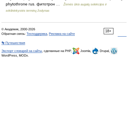
phytothrone rus. фитотрон …
Žemės ūkio augalų selekcijos ir
sėklininkystės terminų žodynas
© Академик, 2000-2026
18+
Обратная связь:
Техподдержка
,
Реклама на сайте
👣 Путешествия
Экспорт словарей на сайты
, сделанные на PHP,
Joomla,
Drupal,
WordPress, MODx.