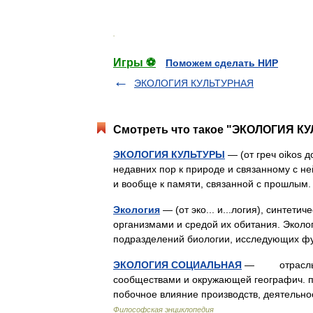
.
Игры ⚽
Поможем сделать НИР
ЭКОЛОГИЯ КУЛЬТУРНАЯ
Смотреть что такое "ЭКОЛОГИЯ КУ
ЭКОЛОГИЯ КУЛЬТУРЫ
— (от греч oikos д
недавних пор к природе и связанному с не
и вообще к памяти, связанной с прошлы
Экология
— (от эко... и...логия), синтет
организмами и средой их обитания. Эколо
подразделений биологии, исследующих 
ЭКОЛОГИЯ СОЦИАЛЬНАЯ
— отрасль на
сообществами и окружающей географич. пр
побочное влияние производств, деятельно
Философская энциклопедия