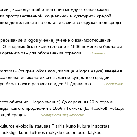
огии , исследующий отношения между человеческими
и пространственной, социальной и культурной средой,
нной деятельности на состав и свойства окружающей среды,…
пребывание и logos учение) учение о взаимоотношении
е Э. впервые было использовано в 1866 немецким биологом
я организмов» для обозначения отрасли …
Новейший
логия» (от греч. oikos дом, жилище и logos наука) введён в
сследования экологии связь живых существ со средой.
ере биол. наук и развивала идеи Ч. Дарвина о… …
Российская
место обитания + logos учение) До середины 20 в. термин
иде, как его предложил в 1866 г. Геккель (Е. Haeckel), «общая
ужающей среде».… …
Медицинская энциклопедия
ltūros ekologija statusas T sritis Kūno kultūra ir sportas
is, aukštųjų kūno kultūros mokyklų dėstomasis dalykas,