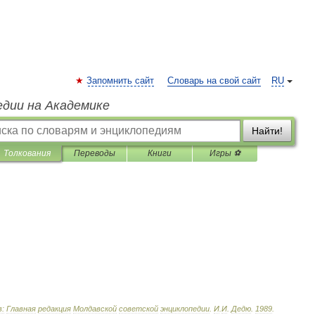
Запомнить сайт
Словарь на свой сайт
RU
едии на Академике
Найти!
Толкования
Переводы
Книги
Игры ⚽
:
Главная
редакция
Молдавской
советской
энциклопедии
.
И
.
И
.
Дедю
.
1989
.