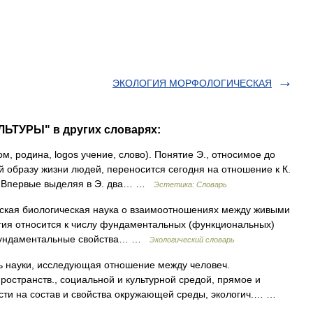
ЭКОЛОГИЯ МОРФОЛОГИЧЕСКАЯ
ЛЬТУРЫ" в других словарях:
ом, родина, logos учение, слово). Понятие Э., относимое до
й образу жизни людей, переносится сегодня на отношение к К.
м. Впервые выделяя в Э. два… …
Эстетика: Словарь
ическая биологическая наука о взаимоотношениях между живыми
гия относится к числу фундаментальных (функциональных)
фундаментальные свойства… …
Экологический словарь
уки, исследующая отношение между человеч.
остранств., социальной и культурной средой, прямое и
сти на состав и свойства окружающей среды, экологич.… …