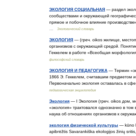
ЭКОЛОГИЯ СОЦИАЛЬНАЯ
— раздел экол
сообществами и окружающей географическ
прямое и побочное влияние производстве
…
Экологический словарь
ЭКОЛОГИЯ
— (греч. oikos жилище, место
организмов с окружающей средой. Поняти
Геккелем в работе «Всеобщая морфологи
философский словарь
ЭКОЛОГИЯ И ПЕДАГОГИКА
— Термин «эко
1866 Э. Геккелем, считавшим предметом и
Первоначально экология оставалась в сф
педагогическая энциклопедия
Экология
— I Экология (греч. oikos дом, 
«экология» трактовался однозначно в том в
наука об отношениях организмов к окр
экология физической культуры
— kūno ku
apibrėžtis Savarankiška ekologijos žinių srit