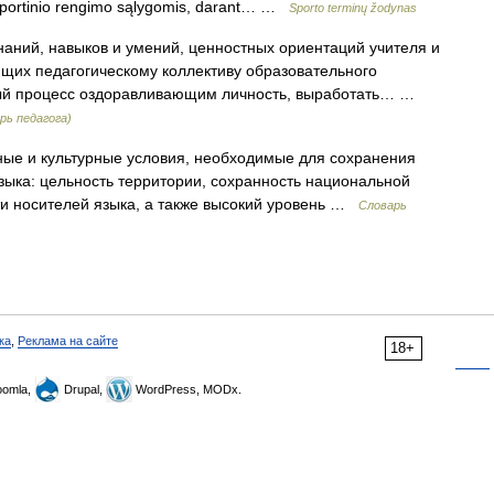
 sportinio rengimo sąlygomis, darant… …
Sporto terminų žodynas
наний, навыков и умений, ценностных ориентаций учителя и
щих педагогическому коллективу образовательного
ный процесс оздоравливающим личность, выработать… …
рь педагога)
е и культурные условия, необходимые для сохранения
зыка: цельность территории, сохранность национальной
ти носителей языка, а также высокий уровень …
Словарь
ка
,
Реклама на сайте
18+
omla,
Drupal,
WordPress, MODx.