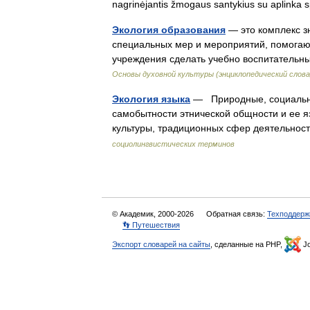
nagrinėjantis žmogaus santykius su aplinka
Экология образования
— это комплекс з
специальных мер и мероприятий, помогаю
учреждения сделать учебно воспитатель
Основы духовной культуры (энциклопедический слова
Экология языка
— Природные, социальны
самобытности этнической общности и ее я
культуры, традиционных сфер деятельнос
социолингвистических терминов
© Академик, 2000-2026
Обратная связь:
Техподдерж
👣 Путешествия
Экспорт словарей на сайты
, сделанные на PHP,
Jo