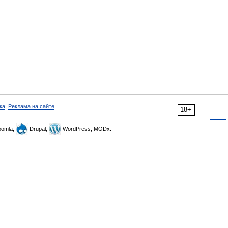
ка
,
Реклама на сайте
18+
omla,
Drupal,
WordPress, MODx.