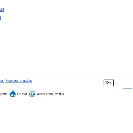
АЯ
Я
ка
,
Реклама на сайте
18+
omla,
Drupal,
WordPress, MODx.