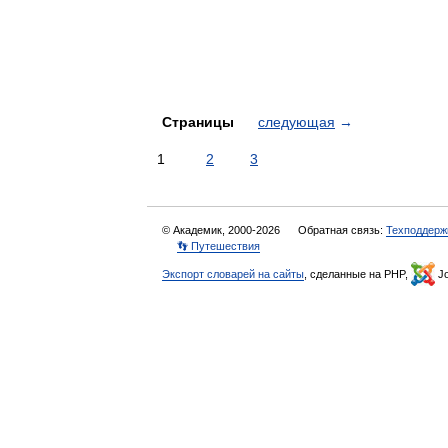
Страницы
следующая
→
1
2
3
© Академик, 2000-2026
Обратная связь:
Техподдерж
👣 Путешествия
Экспорт словарей на сайты
, сделанные на PHP,
Jo