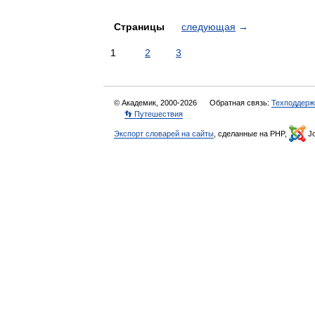
Страницы
следующая
→
1
2
3
© Академик, 2000-2026
Обратная связь:
Техподдерж
👣 Путешествия
Экспорт словарей на сайты
, сделанные на PHP,
Jo