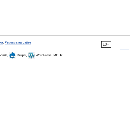
ка
,
Реклама на сайте
18+
omla,
Drupal,
WordPress, MODx.