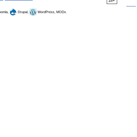
18+
omla,
Drupal,
WordPress, MODx.