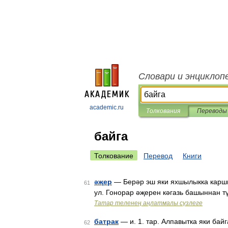
Словари и энциклоп
academic.ru
Толкования
Переводы
байга
Толкование
Перевод
Книги
әҗер
— Берәр эш яки яхшылыкка каршы 
61
ул. Гонорар әҗерен кәгазь башыннан т
Татар теленең аңлатмалы сүзлеге
батрак
— и. 1. тар. Алпавытка яки бай
62