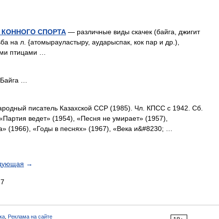
 КОННОГО СПОРТА
— различные виды скачек (байга, джигит
ьба на л. {атомырауластыру, аударыспак, кок пар и др.),
чими птицами …
о Байга …
ародный писатель Казахской ССР (1985). Чл. КПСС с 1942. Сб.
«Партия ведет» (1954), «Песня не умирает» (1957),
» (1966), «Годы в песнях» (1967), «Века и&#8230; …
дующая
→
7
ка
,
Реклама на сайте