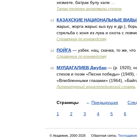
хезмәте, батрак булу хәле …
Татар теленең аңлатмалы сүзлеге
КАЗAXCKИE НАЦИОНАЛЬНЫЕ ВИДЫ
63
жарыс, жорга жарыс кыз куу и др.), бор
стрельба с коня из лука и охота с лов
Справочник по коневодству
ПОЙГА
— узбек. нац. скачка, то же, чт
64
Справочник по коневодству
МУЛДАГАЛИЕВ Джубан
— (р. 1920), н
65
стихов и поэм «Песни победы» (1949), 
«Влюбленными глазами» (1964), «Байга
Литературный энциклопедический словарь
Страницы
←
Предыдущая
Сле
1
2
3
4
5
6
© Академик, 2000-2026
Обратная связь:
Техподдерж