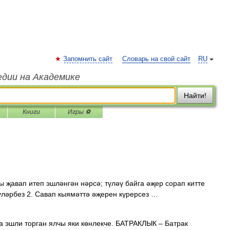
Запомнить сайт
Словарь на свой сайт
RU
едии на Академике
Найти!
Книги
Игры ⚽
җавап итеп эшләнгән нәрсә; түләү байга әҗер сорап китте
үләрбез 2. Савап кыямәттә әҗерен күрерсез …
га эшли торган ялчы яки көнлекче. БАТРАКЛЫК – Батрак