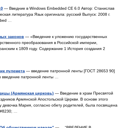
.0
— Введние в Windows Embedded CE 6.0 Автор: Станислав
ская литература Язык оригинала: русский Выпуск: 2008 г.
mbed …
ных законов
— «Введение к уложению государственных
рственного преобразования в Российской империи,
анским к 1809 году. Содержание 1 История создания 2
ик пулемета
— введение патронной ленты [ГОСТ 28653 90]
ы введение патронной ленты …
дицы (Армянская церковь)
— Введение в храм Пресвятой
дников Армянской Апостольской Церкви. В основе этого
у девочка Мария, согласно обету родителей, была посвящена
&#8230; …
б общественном идеале”
— “ВВЕДЕНИЕ В