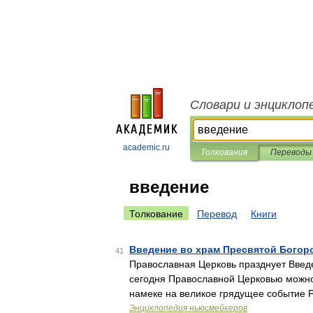
Словари и энциклоп
academic.ru
Толкования
Переводы
введение
Толкование
Перевод
Книги
Введение во храм Пресвятой Богор
41
Православная Церковь празднует Введ
сегодня Православной Церковью можно
намеке на великое грядущее событие 
Энциклопедия ньюсмейкеров