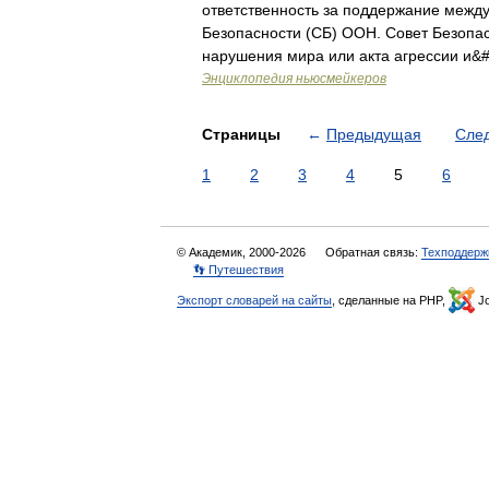
ответственность за поддержание межд
Безопасности (СБ) ООН. Совет Безопа
нарушения мира или акта агрессии и&
Энциклопедия ньюсмейкеров
Страницы
←
Предыдущая
Сле
1
2
3
4
5
6
© Академик, 2000-2026
Обратная связь:
Техподдерж
👣 Путешествия
Экспорт словарей на сайты
, сделанные на PHP,
Jo