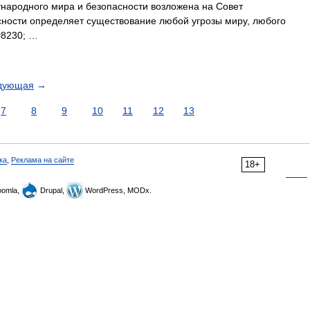
ународного мира и безопасности возложена на Совет
сности определяет существование любой угрозы миру, любого
#8230; …
дующая
→
7
8
9
10
11
12
13
ка
,
Реклама на сайте
18+
omla,
Drupal,
WordPress, MODx.