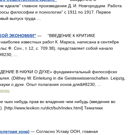
деале” главное произведение Д. И. Новгородцем. Работа
росы философии и психологии” с 1911 по 1917. Первое
рвый выпуск труда …
СКОЙ ЭКОНОМИИ”
— “ВВЕДЕНИЕ К КРИТИКЕ
более известных работ К. Маркса, написана в сентябре
ельс Ф. Соч., т. 12, с. 709 38), представляет собой начало
#8230; …
ИЕ В НАУКИ О ДУХЕ» фундаментальный философско
я. (Dilthey W. Einleitung in die Geisteswissenschaften. Leipzig,
в науки о духе. Опыт полагания основ для&#8230; …
науки
чьих нибудь прав во владение чем нибудь (введение во
http://www.lexikon.ru/dict/buh/index.html] Тематики
полетная зона)
— Согласно Уставу ООН, главная