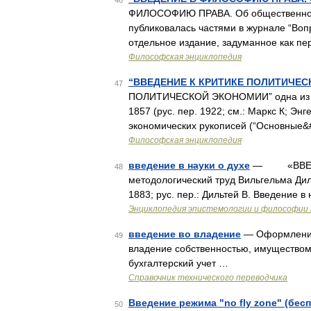
46
ФИЛОСОФИЮ ПРАВА. Об общественном и
публиковалась частями в журнале “Воп
отдельное издание, задуманное как пе
Философская энциклопедия
“ВВЕДЕНИЕ К КРИТИКЕ ПОЛИТИЧЕ
47
ПОЛИТИЧЕСКОЙ ЭКОНОМИИ” одна из наи
1857 (рус. пер. 1922; см.: Маркс К; Энг
экономических рукописей (“Основные&
Философская энциклопедия
введение в науки о духе
— «ВВЕДЕН
48
методологический труд Вильгельма Дильте
1883; рус. пер.: Дильтей В. Введение 
Энциклопедия эпистемологии и философии 
введение во владение
— Оформление 
49
владение собственностью, имуществом). [
бухгалтерский учет …
Справочник технического переводчика
Введение режима "no fly zone" (бес
50