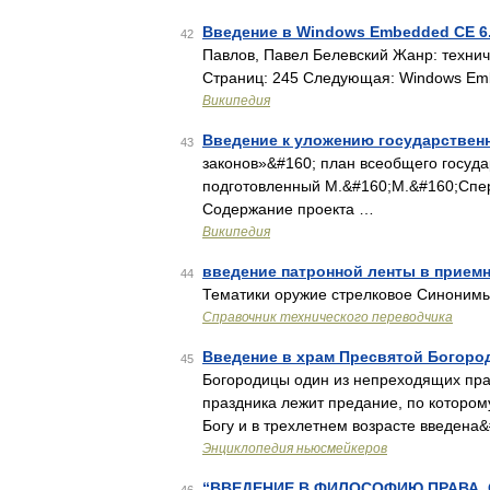
Введение в Windows Embedded CE 6
42
Павлов, Павел Белевский Жанр: техниче
Страниц: 245 Следующая: Windows E
Википедия
Введение к уложению государствен
43
законов»&#160; план всеобщего госуда
подготовленный М.&#160;М.&#160;Спер
Содержание проекта …
Википедия
введение патронной ленты в приемн
44
Тематики оружие стрелковое Синоним
Справочник технического переводчика
Введение в храм Пресвятой Богоро
45
Богородицы один из непреходящих праз
праздника лежит предание, по котором
Богу и в трехлетнем возрасте введена
Энциклопедия ньюсмейкеров
“ВВЕДЕНИЕ В ФИЛОСОФИЮ ПРАВА. О