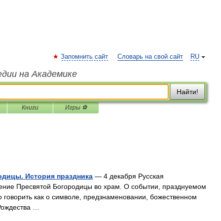
Запомнить сайт
Словарь на свой сайт
RU
едии на Академике
Найти!
Книги
Игры ⚽
одицы. История праздника
— 4 декабря Русская
ение Пресвятой Богородицы во храм. О событии, празднуемом
 говорить как о символе, предзнаменовании, божественном
Рождества …