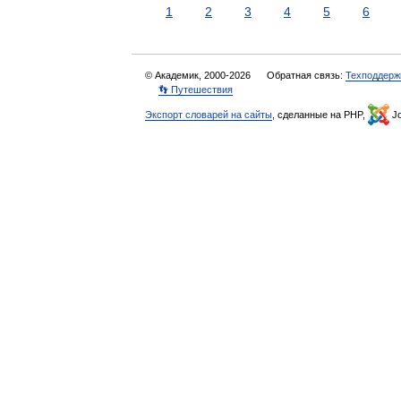
1
2
3
4
5
6
© Академик, 2000-2026
Обратная связь:
Техподдерж
👣 Путешествия
Экспорт словарей на сайты
, сделанные на PHP,
Jo