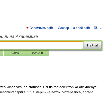
Запомнить сайт
Словарь на свой сайт
RU
едии на Академике
Найти!
Книги
Игры ⚽
ės kilpos viršūnė statusas T sritis radioelektronika atitikmenys:
eseschleifenspitze, f rus. вершина петли гистерезиса, f pranc.