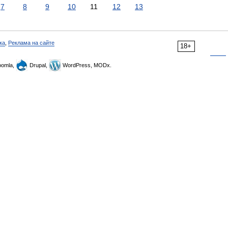
7
8
9
10
11
12
13
ка
,
Реклама на сайте
18+
omla,
Drupal,
WordPress, MODx.