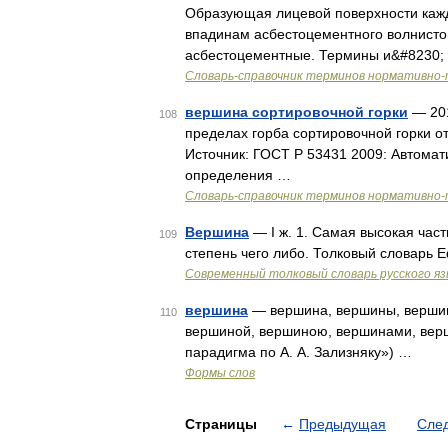
Образующая лицевой поверхности каждо
впадинам асбестоцементного волнистог
асбестоцементные. Термины и&#8230;
Словарь-справочник терминов нормативно-
вершина сортировочной горки
— 201
108
пределах горба сортировочной горки о
Источник: ГОСТ Р 53431 2009: Автома
определения …
Словарь-справочник терминов нормативно-
Вершина
— I ж. 1. Самая высокая часть
109
степень чего либо. Толковый словарь 
Современный толковый словарь русского я
вершина
— вершина, вершины, вершин
110
вершиной, вершиною, вершинами, верш
парадигма по А. А. Зализняку») …
Формы слов
Страницы
←
Предыдущая
Сле