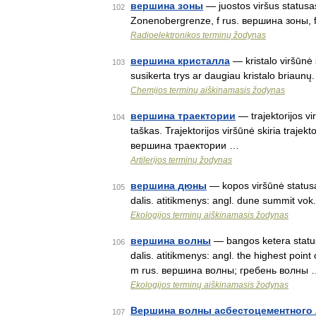
вершина зоны
— juostos viršus statusas
102
Zonenobergrenze, f rus. вершина зоны, 
Radioelektronikos terminų žodynas
вершина кристалла
— kristalo viršūnė 
103
susikerta trys ar daugiau kristalo briaun
Chemijos terminų aiškinamasis žodynas
вершина траектории
— trajektorijos vi
104
taškas. Trajektorijos viršūnė skiria trajektor
вершина траектории …
Artilerijos terminų žodynas
вершина дюны
— kopos viršūnė statusas
105
dalis. atitikmenys: angl. dune summit vo
Ekologijos terminų aiškinamasis žodynas
вершина волны
— bangos ketera statusa
106
dalis. atitikmenys: angl. the highest poin
m rus. вершина волны; гребень волны 
Ekologijos terminų aiškinamasis žodynas
Вершина волны асбестоцементного 
107