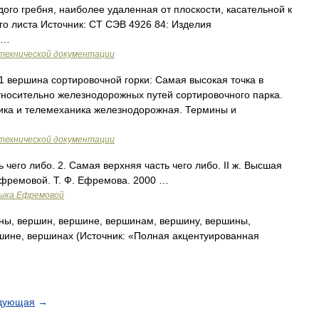
го гребня, наиболее удаленная от плоскости, касательной к
о листа Источник: СТ СЭВ 4926 84: Изделия
 …
технической документации
 вершина сортировочной горки: Самая высокая точка в
тносительно железнодорожных путей сортировочного парка.
тика и телемеханика железнодорожная. Термины и
технической документации
 чего либо. 2. Самая верхняя часть чего либо. II ж. Высшая
Ефремовой. Т. Ф. Ефремова. 2000 …
зыка Ефремовой
ы, вершин, вершине, вершинам, вершину, вершины,
ине, вершинах (Источник: «Полная акцентуированная
дующая
→