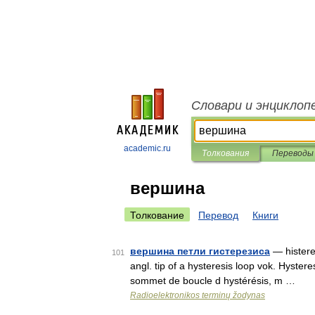
Словари и энциклоп
academic.ru
Толкования
Переводы
вершина
Толкование
Перевод
Книги
вершина петли гистерезиса
— histerez
101
angl. tip of a hysteresis loop vok. Hyster
sommet de boucle d hystérésis, m …
Radioelektronikos terminų žodynas