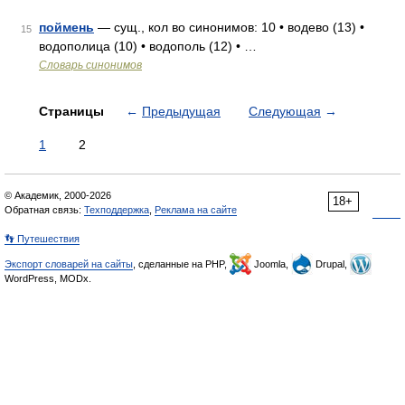
поймень
— сущ., кол во синонимов: 10 • водево (13) •
15
водополица (10) • водополь (12) • …
Словарь синонимов
Страницы
←
Предыдущая
Следующая
→
1
2
© Академик, 2000-2026
18+
Обратная связь:
Техподдержка
,
Реклама на сайте
👣 Путешествия
Экспорт словарей на сайты
, сделанные на PHP,
Joomla,
Drupal,
WordPress, MODx.